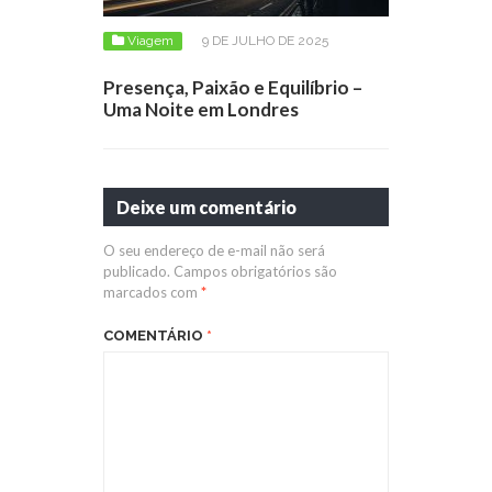
Viagem
9 DE JULHO DE 2025
Presença, Paixão e Equilíbrio –
Uma Noite em Londres
Deixe um comentário
O seu endereço de e-mail não será
publicado.
Campos obrigatórios são
marcados com
*
COMENTÁRIO
*