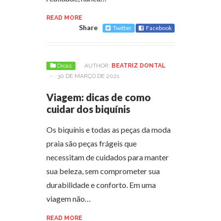
READ MORE
Share
Twitter
Facebook
Dicas
AUTHOR:
BEATRIZ DONTAL
-
30 DE MARÇO DE 2021
Viagem: dicas de como
cuidar dos biquínis
Os biquínis e todas as peças da moda
praia são peças frágeis que
necessitam de cuidados para manter
sua beleza, sem comprometer sua
durabilidade e conforto. Em uma
viagem não…
READ MORE