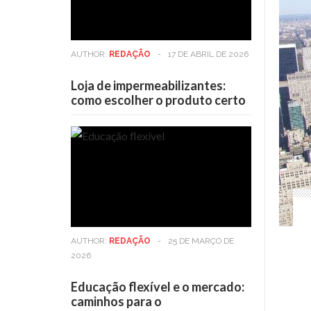
AUTHOR:
REDAÇÃO
-
17 DE ABRIL DE 2026
Loja de impermeabilizantes:
como escolher o produto certo
AUTHOR:
REDAÇÃO
-
25 DE MARÇO DE
2026
Educação flexível e o mercado:
caminhos para o