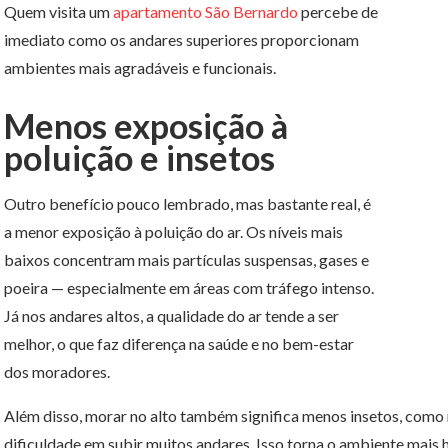
Quem visita um
apartamento São Bernardo
percebe de
imediato como os andares superiores proporcionam
ambientes mais agradáveis e funcionais.
Menos exposição à
poluição e insetos
Outro benefício pouco lembrado, mas bastante real, é
a menor exposição à poluição do ar. Os níveis mais
baixos concentram mais partículas suspensas, gases e
poeira — especialmente em áreas com tráfego intenso.
Já nos andares altos, a qualidade do ar tende a ser
melhor, o que faz diferença na saúde e no bem-estar
dos moradores.
Além disso, morar no alto também significa menos insetos, como
dificuldade em subir muitos andares. Isso torna o ambiente mais 