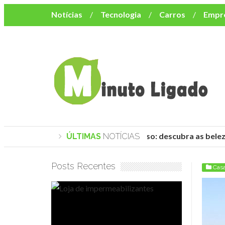
Notícias
Tecnologia
Carros
Empr
Mulher
Bem-Estar
Negócios
Músi
Resumo de Novelas
Cursos
Como o turismo impacta o custo de vida no nor
Praias de Trancoso: descubra as belez
ÚLTIMAS
NOTÍCIAS
Posts Recentes
Cas