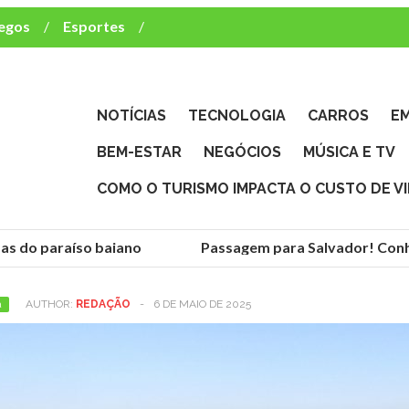
egos
Esportes
ca e TV
deste brasileiro?
NOTÍCIAS
TECNOLOGIA
CARROS
E
BEM-ESTAR
NEGÓCIOS
MÚSICA E TV
COMO O TURISMO IMPACTA O CUSTO DE V
as do paraíso baiano
Passagem para Salvador! Conhe
a
AUTHOR:
REDAÇÃO
-
6 DE MAIO DE 2025