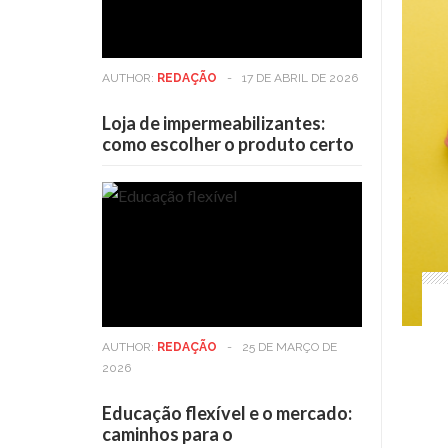
AUTHOR:
REDAÇÃO
-
17 DE ABRIL DE 2026
Loja de impermeabilizantes:
como escolher o produto certo
AUTHOR:
REDAÇÃO
-
25 DE MARÇO DE
2026
Educação flexível e o mercado:
caminhos para o