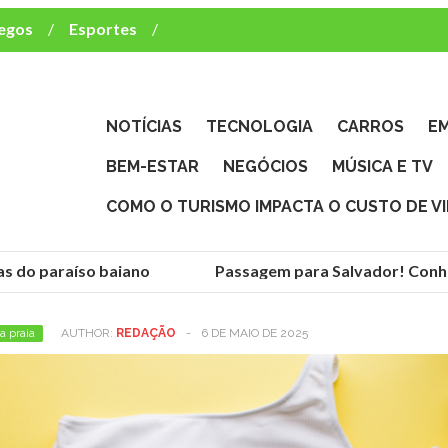
egos
Esportes
ca e TV
deste brasileiro?
NOTÍCIAS
TECNOLOGIA
CARROS
E
BEM-ESTAR
NEGÓCIOS
MÚSICA E TV
COMO O TURISMO IMPACTA O CUSTO DE V
 do paraíso baiano
Passagem para Salvador! Conheça
 praia
AUTHOR:
REDAÇÃO
-
6 DE MAIO DE 2025