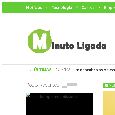
Notícias
Tecnologia
Carros
Empr
Mulher
Bem-Estar
Negócios
Músi
Resumo de Novelas
Cursos
Como o turismo impacta o custo de vida no nor
Praias de Trancoso: descubra as belezas
ÚLTIMAS
NOTÍCIAS
Posts Recentes
Moda