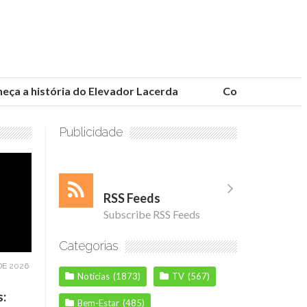
 a história do Elevador Lacerda
Conheça as fundaçõ
Publicidade
RSS Feeds
Subscribe RSS Feeds
Categorias
DE 2026
Notícias
(1873)
TV
(567)
s:
Bem-Estar
(485)