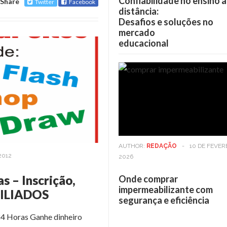
Confiabilidade no ensino a
Share
Twitter
Facebook
distância:
Desafios e soluções no
mercado
educacional
AUTHOR:
REDAÇÃO
-
10 DE FEVER
2012
2026
s – Inscrição,
Onde comprar
impermeabilizante com
FILIADOS
segurança e eficiência
24 Horas Ganhe dinheiro