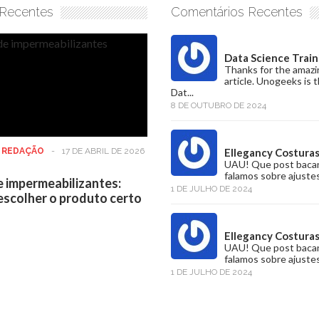
 Recentes
Comentários Recentes
Data Science Train
Thanks for the amazi
article. Unogeeks is 
Dat...
8 DE OUTUBRO DE 2024
:
REDAÇÃO
-
17 DE ABRIL DE 2026
Ellegancy Costura
UAU! Que post baca
falamos sobre ajustes
e impermeabilizantes:
1 DE JULHO DE 2024
scolher o produto certo
Ellegancy Costura
UAU! Que post baca
falamos sobre ajustes
1 DE JULHO DE 2024