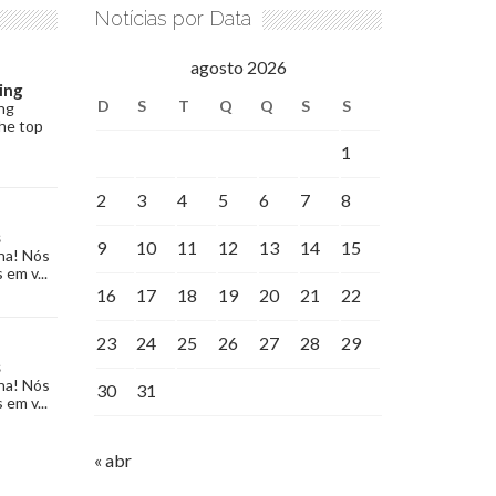
Notícias por Data
agosto 2026
ing
D
S
T
Q
Q
S
S
ng
the top
1
2
3
4
5
6
7
8
s
9
10
11
12
13
14
15
na! Nós
 em v...
16
17
18
19
20
21
22
23
24
25
26
27
28
29
s
na! Nós
30
31
 em v...
« abr