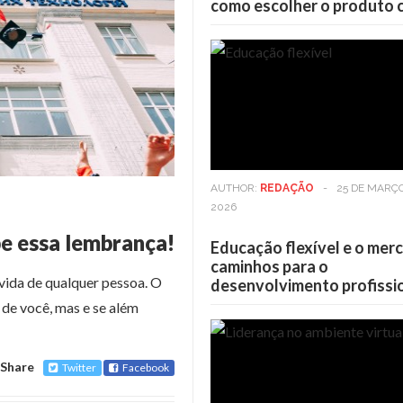
como escolher o produto 
AUTHOR:
REDAÇÃO
-
25 DE MARÇ
2026
e essa lembrança!
Educação flexível e o mer
caminhos para o
vida de qualquer pessoa. O
desenvolvimento profissi
 de você, mas e se além
Share
Twitter
Facebook