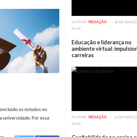
AUTHOR:
REDAÇÃO
-
18 DE MARÇO
2026
Educação e liderança no
ambiente virtual: impulsi
carreiras
Casa
6 DE MAIO DE 2025
Casa
6 D
Viver em andares altos: Os
Viver em an
benefícios vão além da vista
benefícios 
concluído os estudos no
a universidade. Por essa
AUTHOR:
REDAÇÃO
-
11 DE MARÇO
2026