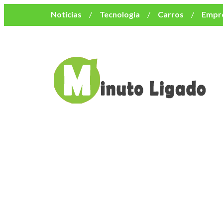
Notícias
Tecnologia
Carros
Empr
Mulher
Bem-Estar
Negócios
Músi
Resumo de Novelas
Cursos
Como o turismo impacta o custo de vida no nor