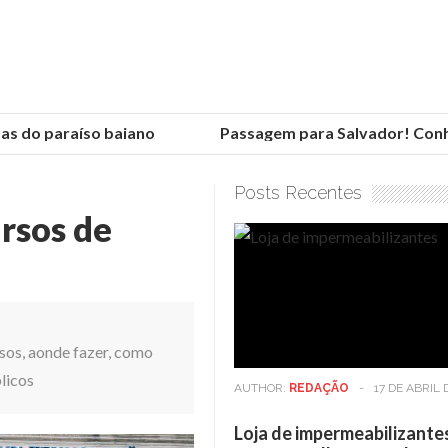
 do paraíso baiano
Passagem para Salvador! Conheça
Posts Recentes
rsos de
sos, aonde fazer, como
licos
AUTHOR:
REDAÇÃO
-
17 DE ABRIL 
Loja de impermeabilizante