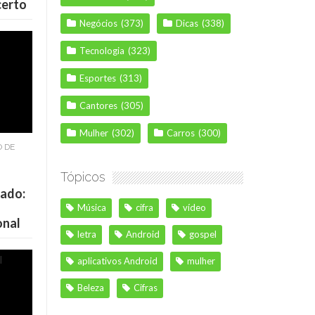
certo
Negócios
(373)
Dicas
(338)
Tecnologia
(323)
Esportes
(313)
Cantores
(305)
Mulher
(302)
Carros
(300)
O DE
Tópicos
cado:
Música
cifra
vídeo
onal
letra
Android
gospel
aplicativos Android
mulher
Beleza
Cifras