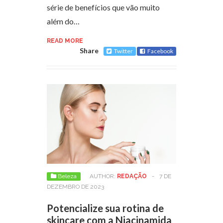
série de benefícios que vão muito
além do…
READ MORE
Share
Twitter
Facebook
Beleza
AUTHOR:
REDAÇÃO
-
7 DE
DEZEMBRO DE 2023
Potencialize sua rotina de
skincare com a Niacinamida