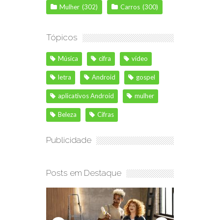
Mulher
(302)
Carros
(300)
Tópicos
Música
cifra
vídeo
letra
Android
gospel
aplicativos Android
mulher
Beleza
Cifras
Publicidade
Posts em Destaque