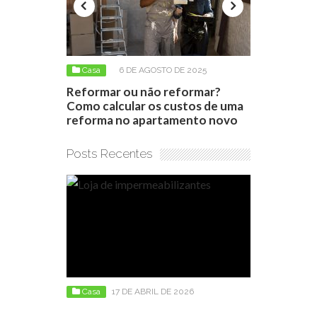
 2025
Casa
6 DE AGOSTO DE 2025
Casa
9 D
ço do
Reformar ou não reformar?
Como escolh
ara
Como calcular os custos de uma
para lavador
esconto
reforma no apartamento novo
(HE)
Posts Recentes
Casa
17 DE ABRIL DE 2026