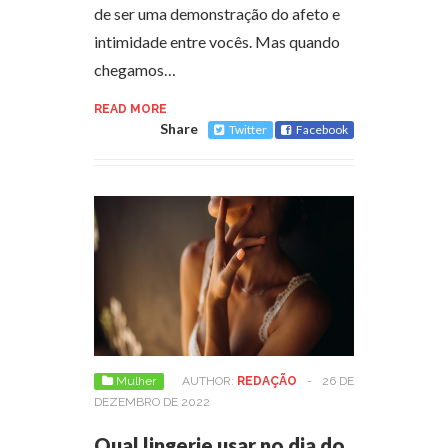
de ser uma demonstração do afeto e
intimidade entre vocês. Mas quando
chegamos…
READ MORE
Share
Twitter
Facebook
Mulher
AUTHOR:
REDAÇÃO
-
26 DE
DEZEMBRO DE 2022
Qual lingerie usar no dia do