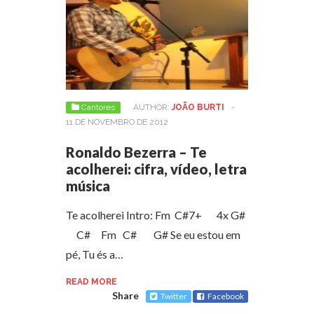
Cantores
AUTHOR:
JOÃO BURTI
-
11 DE NOVEMBRO DE 2012
Ronaldo Bezerra – Te
acolherei: cifra, vídeo, letra
música
Te acolherei Intro: Fm C#7+ 4x G#
C# Fm C# G# Se eu estou em
pé, Tu és a…
READ MORE
Share
Twitter
Facebook