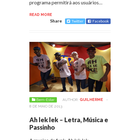
programa permitirá aos usuários…
READ MORE
Share
Twitter
Facebook
Bem-Estar
AUTHOR:
GUILHERME
-
8 DE MAIO DE 2013
Ah lek lek – Letra, Música e
Passinho