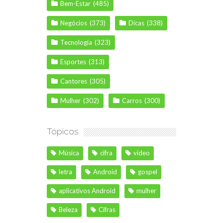
Bem-Estar
(485)
Negócios
(373)
Dicas
(338)
Tecnologia
(323)
Esportes
(313)
Cantores
(305)
Mulher
(302)
Carros
(300)
Tópicos
Música
cifra
vídeo
letra
Android
gospel
aplicativos Android
mulher
Beleza
Cifras