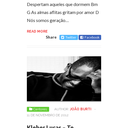
Despertam aqueles que dormem Bm
G As almas aflitas gritam por amor D
Nós somos geração…
READ MORE
Share
Twitter
Facebook
Cantores
AUTHOR:
JOÃO BURTI
-
11 DE NOVEMBRO DE 2012
Kleber Lucas – Te