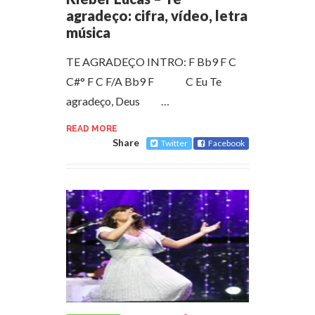
agradeço: cifra, vídeo, letra
música
TE AGRADEÇO INTRO: F Bb9 F C
C#° F C F/A Bb9 F C Eu Te
agradeço, Deus …
READ MORE
Share
Twitter
Facebook