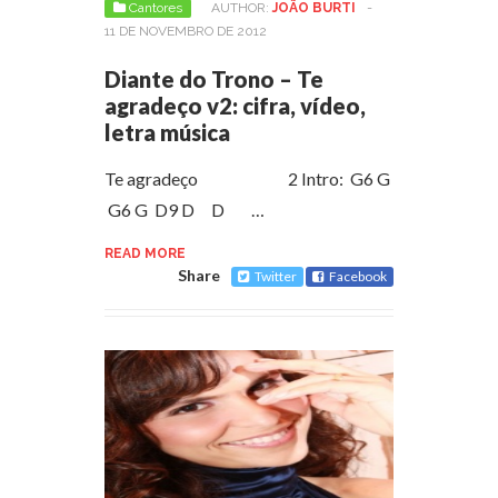
Cantores
AUTHOR:
JOÃO BURTI
-
11 DE NOVEMBRO DE 2012
Diante do Trono – Te
agradeço v2: cifra, vídeo,
letra música
Te agradeço 2 Intro: G6 G
G6 G D9 D D …
READ MORE
Share
Twitter
Facebook