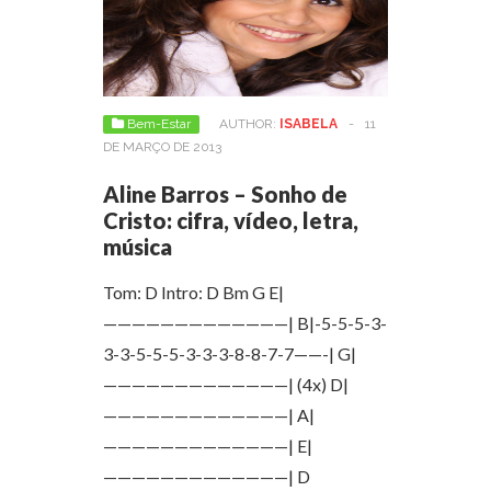
Bem-Estar
AUTHOR:
ISABELA
-
11
DE MARÇO DE 2013
Aline Barros – Sonho de
Cristo: cifra, vídeo, letra,
música
Tom: D Intro: D Bm G E|
—————————————| B|-5-5-5-3-
3-3-5-5-5-3-3-3-8-8-7-7——-| G|
—————————————| (4x) D|
—————————————| A|
—————————————| E|
—————————————| D