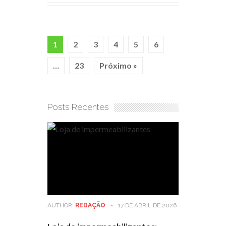
1
2
3
4
5
6
…
23
Próximo »
Posts Recentes
AUTHOR:
REDAÇÃO
-
17 DE ABRIL DE 2026