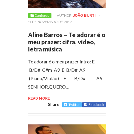
Cantores
AUTHOR:
JOÃO BURTI
-
11 DE NOVEMBRO DE 2012
Aline Barros – Te adorar é o
meu prazer: cifra, vídeo,
letra música
Te adorar é o meu prazer Intro: E
B/D# C#m A9 E B/D# A9
(Piano/Violão) E B/D# A9
SENHOR,QUERO…
READ MORE
Share
Twitter
Facebook