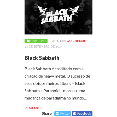
Bem-Estar
AUTHOR:
GUILHERME
-
25 DE SETEMBRO DE 2015
Black Sabbath
Black Sabbath é creditado com a
criação de heavy metal. O sucesso de
seus dois primeiros álbuns – Black
Sabbath e Paranoid – marcou uma
mudança de paradigma no mundo…
READ MORE
Share
Twitter
Facebook