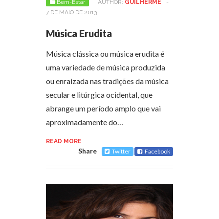
Bem-Estar
AUTHOR:
GUILHERME
-
7 DE MAIO DE 2013
Música Erudita
Música clássica ou música erudita é
uma variedade de música produzida
ou enraizada nas tradições da música
secular e litúrgica ocidental, que
abrange um período amplo que vai
aproximadamente do…
READ MORE
Share
Twitter
Facebook