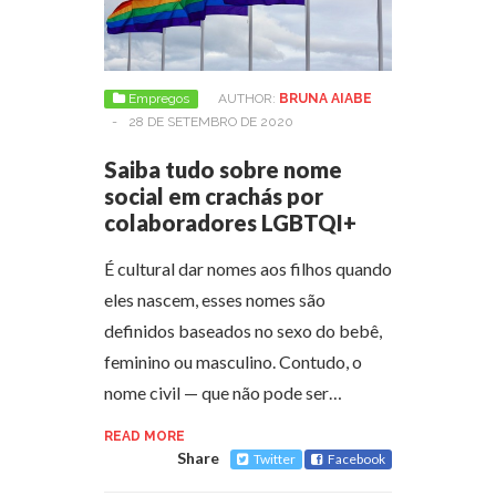
Empregos
AUTHOR:
BRUNA AIABE
-
28 DE SETEMBRO DE 2020
Saiba tudo sobre nome
social em crachás por
colaboradores LGBTQI+
É cultural dar nomes aos filhos quando
eles nascem, esses nomes são
definidos baseados no sexo do bebê,
feminino ou masculino. Contudo, o
nome civil — que não pode ser…
READ MORE
Share
Twitter
Facebook