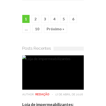
1
2
3
4
5
6
…
10
Próximo »
Posts Recentes
AUTHOR:
REDAÇÃO
-
17 DE ABRIL DE 2026
Loja de impermeabilizantes: