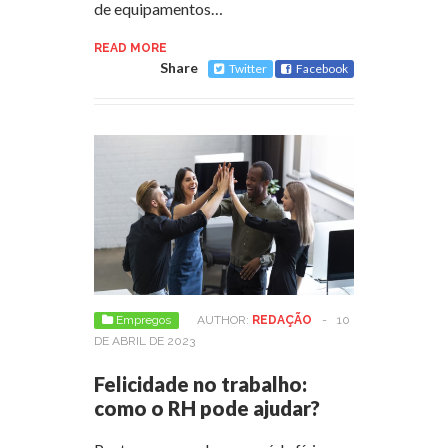
de equipamentos…
READ MORE
Share
Twitter
Facebook
Empregos
AUTHOR:
REDAÇÃO
-
10
DE ABRIL DE 2023
Felicidade no trabalho:
como o RH pode ajudar?