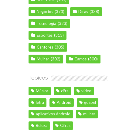
Negócios
(373)
Dicas
(338)
Tecnologia
(323)
Esportes
(313)
Cantores
(305)
Mulher
(302)
Carros
(300)
Tópicos
Música
cifra
vídeo
letra
Android
gospel
aplicativos Android
mulher
Beleza
Cifras