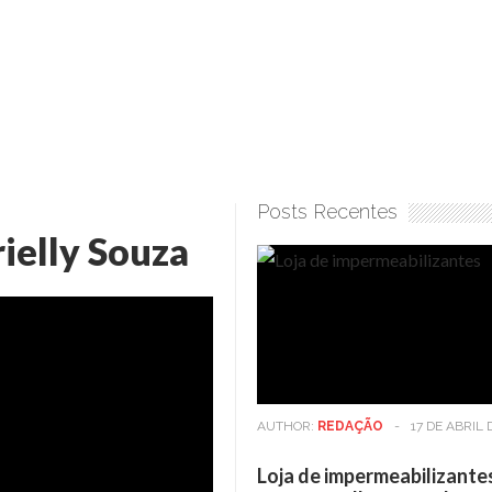
Posts Recentes
ielly Souza
AUTHOR:
REDAÇÃO
-
17 DE ABRIL 
Loja de impermeabilizante