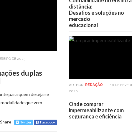
Confiabilidade no ensino a
distância:
Desafios e soluções no
mercado
educacional
EREIRO DE 2025
uações duplas
l
AUTHOR:
REDAÇÃO
-
10 DE FEVER
2026
ante para quem deseja se
a modalidade que vem
Onde comprar
impermeabilizante com
segurança e eficiência
Share
Twitter
Facebook