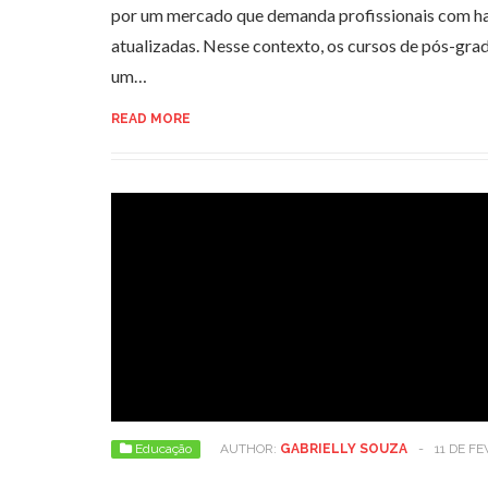
por um mercado que demanda profissionais com hab
atualizadas. Nesse contexto, os cursos de pós-g
um…
READ MORE
Educação
AUTHOR:
GABRIELLY SOUZA
-
11 DE F