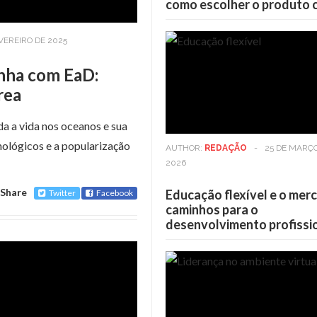
como escolher o produto 
EVEREIRO DE 2025
inha com EaD:
rea
da a vida nos oceanos e sua
ológicos e a popularização
AUTHOR:
REDAÇÃO
-
25 DE MARÇ
2026
Share
Educação flexível e o mer
Twitter
Facebook
caminhos para o
desenvolvimento profissi