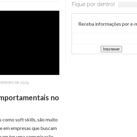
Fique por dentro!
Receba informações por e-m
EVEREIRO DE 2025
omportamentais no
como soft skills, são muito
nte em empresas que buscam
cisam ter uma comunicação…