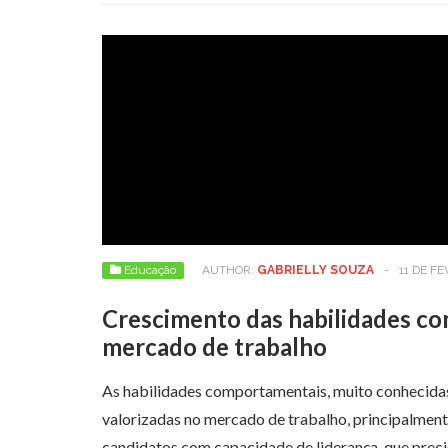
Educação
AUTHOR:
GABRIELLY SOUZA
-
11 DE F
Crescimento das habilidades c
mercado de trabalho
As habilidades comportamentais, muito conhecidas 
valorizadas no mercado de trabalho, principalme
candidatos com capacidade de liderança, que pre