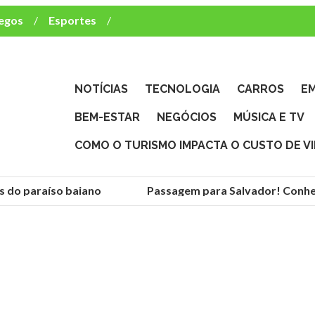
egos
Esportes
ca e TV
deste brasileiro?
NOTÍCIAS
TECNOLOGIA
CARROS
E
BEM-ESTAR
NEGÓCIOS
MÚSICA E TV
COMO O TURISMO IMPACTA O CUSTO DE V
o paraíso baiano
Passagem para Salvador! Conheça a