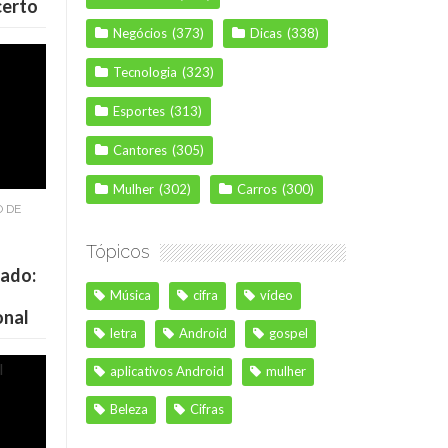
certo
Negócios
(373)
Dicas
(338)
Tecnologia
(323)
Esportes
(313)
Cantores
(305)
Mulher
(302)
Carros
(300)
O DE
Tópicos
cado:
Música
cifra
vídeo
onal
letra
Android
gospel
aplicativos Android
mulher
Beleza
Cifras