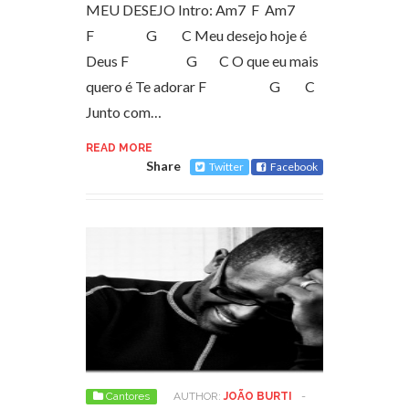
MEU DESEJO Intro: Am7 F Am7
F G C Meu desejo hoje é
Deus F G C O que eu mais
quero é Te adorar F G C
Junto com…
READ MORE
Share
Twitter
Facebook
Cantores
AUTHOR:
JOÃO BURTI
-