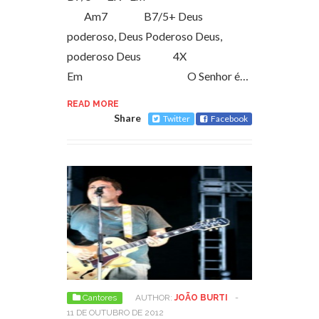
Am7 B7/5+ Deus
poderoso, Deus Poderoso Deus,
poderoso Deus 4X
Em O Senhor é…
READ MORE
Share
Twitter
Facebook
Cantores
AUTHOR:
JOÃO BURTI
-
11 DE OUTUBRO DE 2012