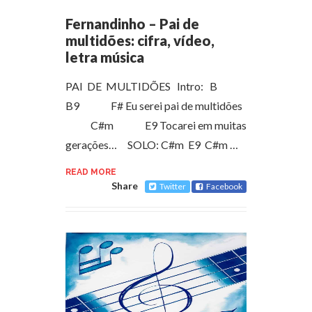
Fernandinho – Pai de
multidões: cifra, vídeo,
letra música
PAI DE MULTIDÕES Intro: B
B9 F# Eu serei pai de multidões
C#m E9 Tocarei em muitas
gerações… SOLO: C#m E9 C#m …
READ MORE
Share
Twitter
Facebook