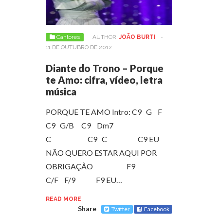
Cantores
AUTHOR:
JOÃO BURTI
-
11 DE OUTUBRO DE 2012
Diante do Trono – Porque
te Amo: cifra, vídeo, letra
música
PORQUE TE AMO Intro: C9 G F
C9 G/B C9 Dm7
C C9 C C9 EU
NÃO QUERO ESTAR AQUI POR
OBRIGAÇÃO F9
C/F F/9 F9 EU…
READ MORE
Share
Twitter
Facebook