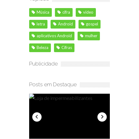
Música
cifra
vídeo
letra
Android
gospel
aplicativos Android
mulher
Beleza
Cifras
Publicidade
Posts em Destaque