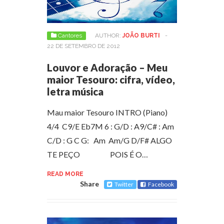
Cantores
AUTHOR:
JOÃO BURTI
-
22 DE SETEMBRO DE 2012
Louvor e Adoração – Meu
maior Tesouro: cifra, vídeo,
letra música
Mau maior Tesouro INTRO (Piano)
4/4 C9/E Eb7M 6 : G/D : A9/C# : Am
C/D : G C G: Am Am/G D/F# ALGO
TE PEÇO POIS É O…
READ MORE
Share
Twitter
Facebook