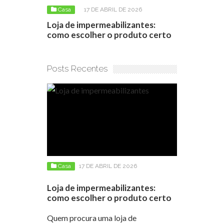
025
Casa
17 DE ABRIL DE 2026
Casa
6 D
os: Os
Loja de impermeabilizantes:
Como negoc
a vista
como escolher o produto certo
apartamento
conseguir 
Posts Recentes
Casa
17 DE ABRIL DE 2026
Loja de impermeabilizantes:
como escolher o produto certo
Quem procura uma loja de