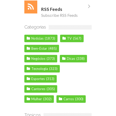
RSS Feeds
Subscribe RSS Feeds
Categorias
Notícias
(1873)
TV
(567)
Bem-Estar
(485)
Negócios
(373)
Dicas
(338)
Tecnologia
(323)
Esportes
(313)
Cantores
(305)
Mulher
(302)
Carros
(300)
Tópicos