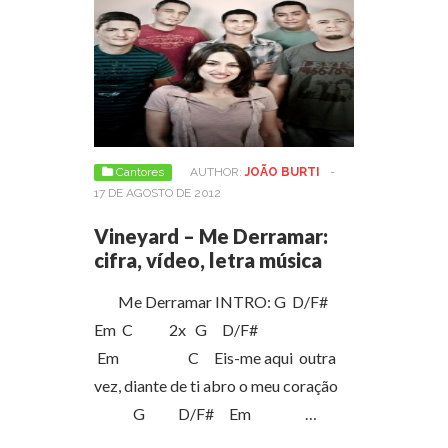
Cantores
AUTHOR:
JOÃO BURTI
-
17 DE AGOSTO DE 2012
Vineyard – Me Derramar:
cifra, vídeo, letra música
Me Derramar INTRO: G D/F#
Em C 2x G D/F#
Em C Eis-me aqui outra
vez, diante de ti abro o meu coração
G D/F# Em …