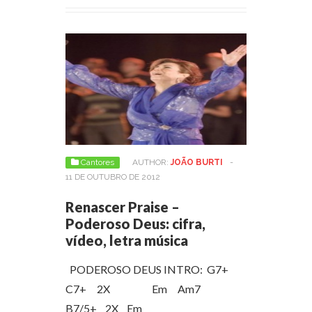
Cantores
AUTHOR:
JOÃO BURTI
-
11 DE OUTUBRO DE 2012
Renascer Praise –
Poderoso Deus: cifra,
vídeo, letra música
PODEROSO DEUS INTRO: G7+
C7+ 2X Em Am7
B7/5+ 2X Em