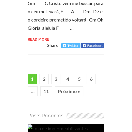
Gm C Cristo vem me buscar, para
o céu me levará, F A Dm D7 e
o cordeiro prometido voltará Gm Oh,
Glória, aleluia F …
READ MORE
Share
Twitter
Facebook
1
2
3
4
5
6
…
11
Próximo »
Posts Recentes