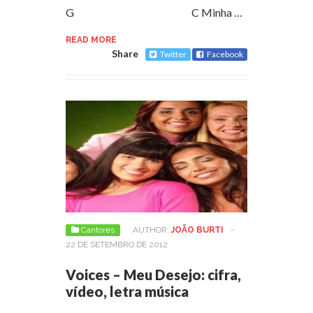
G C Minha …
READ MORE
Share
Twitter
Facebook
Cantores
AUTHOR:
JOÃO BURTI
-
22 DE SETEMBRO DE 2012
Voices – Meu Desejo: cifra,
vídeo, letra música