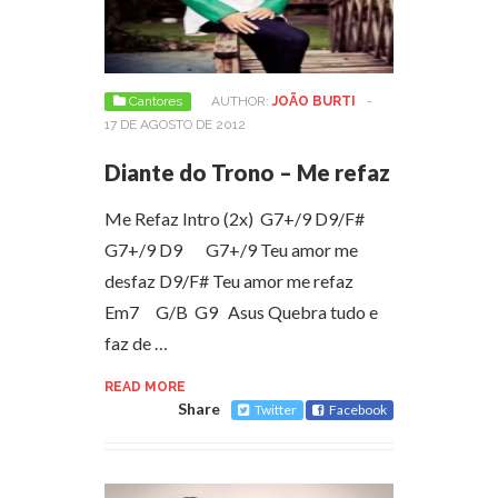
Cantores
AUTHOR:
JOÃO BURTI
-
17 DE AGOSTO DE 2012
Diante do Trono – Me refaz
Me Refaz Intro (2x) G7+/9 D9/F#
G7+/9 D9 G7+/9 Teu amor me
desfaz D9/F# Teu amor me refaz
Em7 G/B G9 Asus Quebra tudo e
faz de …
READ MORE
Share
Twitter
Facebook