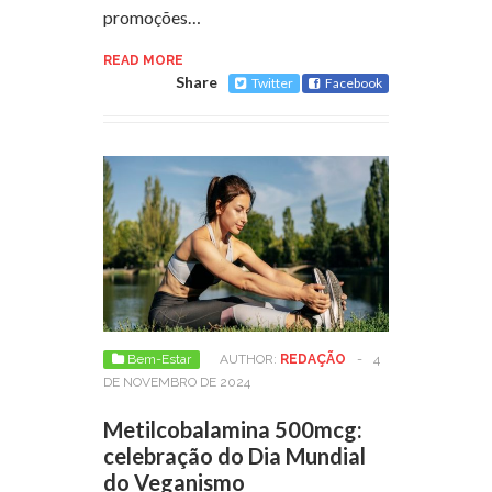
promoções…
READ MORE
Share
Twitter
Facebook
Bem-Estar
AUTHOR:
REDAÇÃO
-
4
DE NOVEMBRO DE 2024
Metilcobalamina 500mcg:
celebração do Dia Mundial
do Veganismo