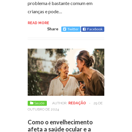
problema é bastante comum em
crianças e pode…
READ MORE
Share
Twitter
Facebook
Saúde
AUTHOR:
REDAÇÃO
-
29 DE
OUTUBRO DE 2024
Como o envelhecimento
afeta a saúde ocular e a