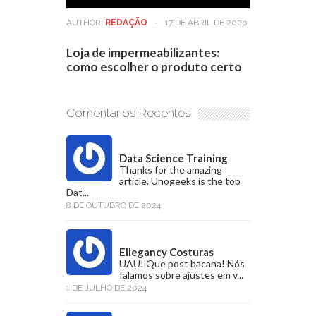
AUTHOR:
REDAÇÃO
-
17 DE ABRIL DE 2026
Loja de impermeabilizantes:
como escolher o produto certo
Comentários Recentes
Data Science Training
Thanks for the amazing
article. Unogeeks is the top
Dat...
8 DE OUTUBRO DE 2024
Ellegancy Costuras
UAU! Que post bacana! Nós
falamos sobre ajustes em v...
1 DE JULHO DE 2024