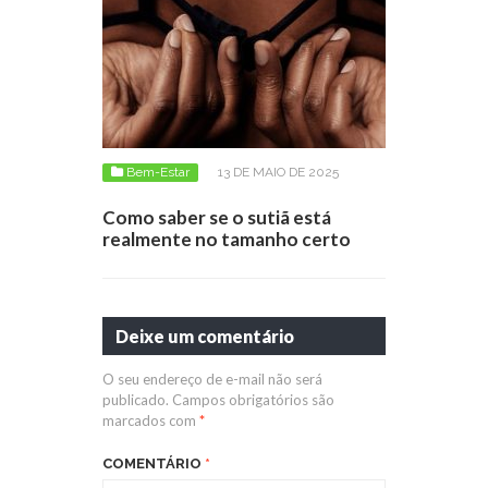
Bem-Estar
13 DE MAIO DE 2025
Como saber se o sutiã está
realmente no tamanho certo
Deixe um comentário
O seu endereço de e-mail não será
publicado.
Campos obrigatórios são
marcados com
*
COMENTÁRIO
*