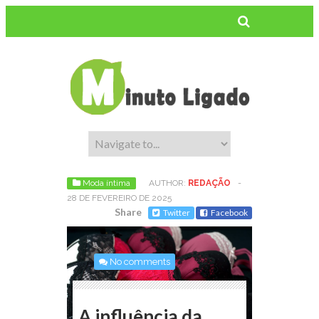
Moda íntima
AUTHOR:
REDAÇÃO
-
28 DE FEVEREIRO DE 2025
Share
Twitter
Facebook
No comments
A influência da