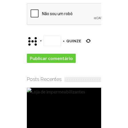
+
=
QUINZE
Posts Recentes