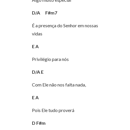
D/A
F#m7
É a presença do Senhor em nossas
vidas
E
A
Privilégio para nós
D/A
E
Com Ele não nos falta nada,
E
A
Pois Ele tudo proverá
D
F#m