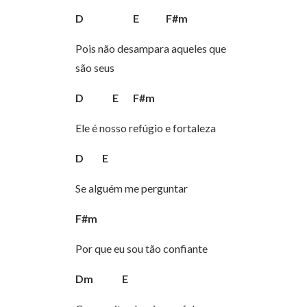
D
E
F#m
Pois não desampara aqueles que
são seus
D
E
F#m
Ele é nosso refúgio e fortaleza
D
E
Se alguém me perguntar
F#m
Por que eu sou tão confiante
Dm
E