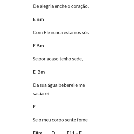
De alegria enche o coração,
E
Bm
Com Ele nunca estamos sós
E
Bm
Se por acaso tenho sede,
E
Bm
Da sua água beberei e me
saciarei
E
Se o meu corpo sente fome
F#m
D
E11
–
E