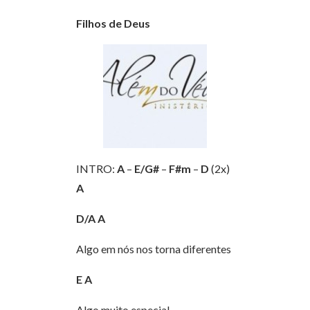
Filhos de Deus
INTRO:
A
–
E/G#
–
F#m
–
D
(2x)
A
D/A
A
Algo em nós nos torna diferentes
E
A
Algo muito especial