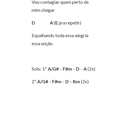
Vou contagiar quem perto de
mim chegar
D
A
(
E
pra repetir)
Espalhando toda essa alegria
essa unção
Solo: 1º
A/G#
–
F#m
–
D
–
A
(2x)
2º
A/G#
–
F#m
–
D
–
Bm
(2x)