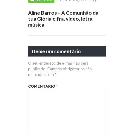
Bem-Estar
11 DE MARÇO DE 2013
Aline Barros – A Comunhão da
tua Glória:cifra, vídeo, letra,
música
Deixe um comentário
O seu endereço de e-mail não será
publicado.
Campos obrigatórios são
marcados com
*
COMENTÁRIO
*