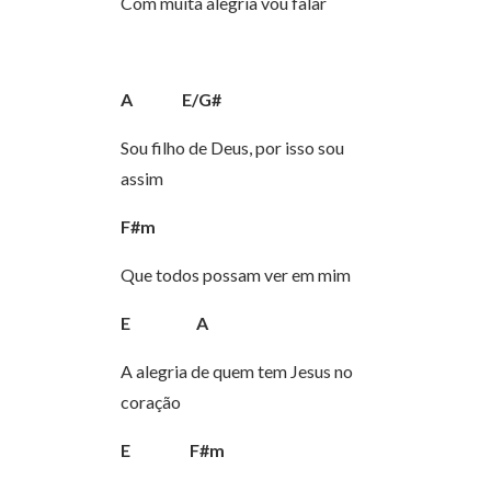
Com muita alegria vou falar
A
E/G#
Sou filho de Deus, por isso sou
assim
F#m
Que todos possam ver em mim
E
A
A alegria de quem tem Jesus no
coração
E
F#m