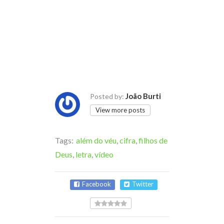
João Burti
Posted by:
View more posts
Tags:
além do véu
,
cifra
,
filhos de
Deus
,
letra
,
vídeo
Facebook
Twitter