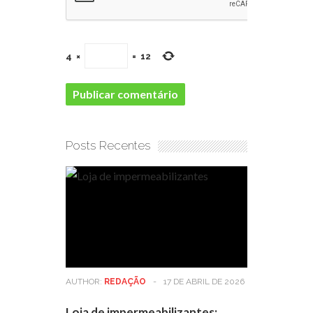
4
×
=
12
Posts Recentes
AUTHOR:
REDAÇÃO
-
17 DE ABRIL DE 2026
Loja de impermeabilizantes: