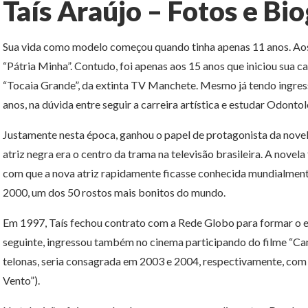
Taís Araújo – Fotos e Bio
Sua vida como modelo começou quando tinha apenas 11 anos. Aos 
“Pátria Minha”. Contudo, foi apenas aos 15 anos que iniciou sua 
“Tocaia Grande”, da extinta TV Manchete. Mesmo já tendo ingressa
anos, na dúvida entre seguir a carreira artística e estudar Odontol
Justamente nesta época, ganhou o papel de protagonista da novela
atriz negra era o centro da trama na televisão brasileira. A novel
com que a nova atriz rapidamente ficasse conhecida mundialmente 
2000, um dos 50 rostos mais bonitos do mundo.
Em 1997, Taís fechou contrato com a Rede Globo para formar o e
seguinte, ingressou também no cinema participando do filme “Ca
telonas, seria consagrada em 2003 e 2004, respectivamente, com os
Vento”).