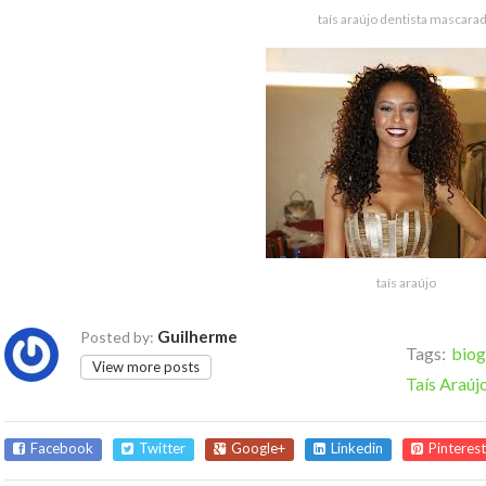
taís araújo dentista mascara
taís araújo
Guilherme
Posted by:
Tags:
biog
View more posts
Taís Araújo
Facebook
Twitter
Google+
Linkedin
Pinterest