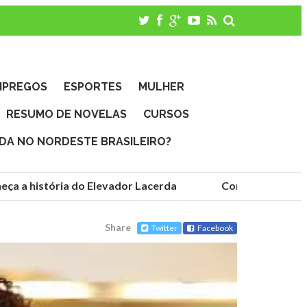
MPREGOS
ESPORTES
MULHER
RESUMO DE NOVELAS
CURSOS
IDA NO NORDESTE BRASILEIRO?
ça a história do Elevador Lacerda
Conheça as funda
Share
Twitter
Facebook