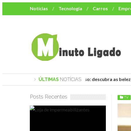
Notícias
Tecnologia
Carros
Empr
Mulher
Bem-Estar
Negócios
Músi
Resumo de Novelas
Cursos
Como o turismo impacta o custo de vida no nor
Praias de Trancoso: descubra as belez
ÚLTIMAS
NOTÍCIAS
Posts Recentes
TV