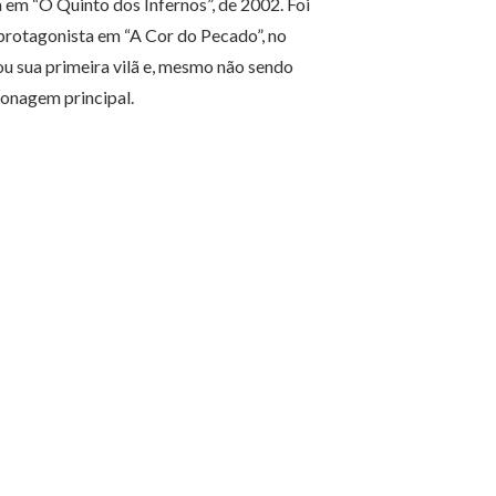
em “O Quinto dos Infernos”, de 2002. Foi
protagonista em “A Cor do Pecado”, no
ou sua primeira vilã e, mesmo não sendo
sonagem principal.