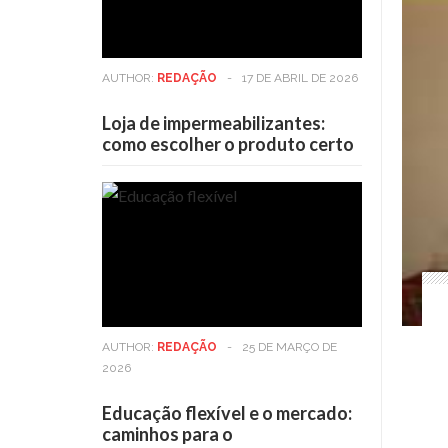
AUTHOR:
REDAÇÃO
-
17 DE ABRIL DE 2026
Loja de impermeabilizantes:
como escolher o produto certo
AUTHOR:
REDAÇÃO
-
25 DE MARÇO DE
2026
Educação flexível e o mercado:
caminhos para o