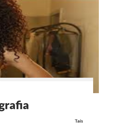
grafia
Taís