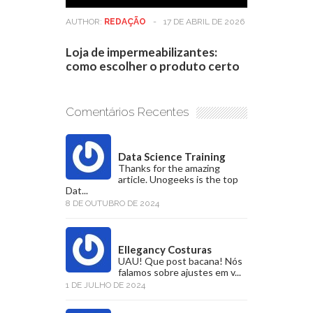
AUTHOR:
REDAÇÃO
-
17 DE ABRIL DE 2026
Loja de impermeabilizantes:
como escolher o produto certo
Comentários Recentes
Data Science Training
Thanks for the amazing
article. Unogeeks is the top
Dat...
8 DE OUTUBRO DE 2024
Ellegancy Costuras
UAU! Que post bacana! Nós
falamos sobre ajustes em v...
1 DE JULHO DE 2024