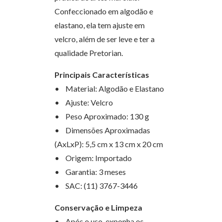
Confeccionado em algodão e
elastano, ela tem ajuste em
velcro, além de ser leve e ter a
qualidade Pretorian.
Principais Características
• Material: Algodão e Elastano
• Ajuste: Velcro
• Peso Aproximado: 130 g
• Dimensões Aproximadas
(AxLxP): 5,5 cm x 13 cm x 20 cm
• Origem: Importado
• Garantia: 3 meses
• SAC: (11) 3767-3446
Conservação e Limpeza
• Após o uso, exponha os