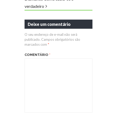
verdadeiro
Deixe um comentário
O seu endereço de e-mail não será
publicado.
Campos obrigatórios são
marcados com
*
COMENTÁRIO
*