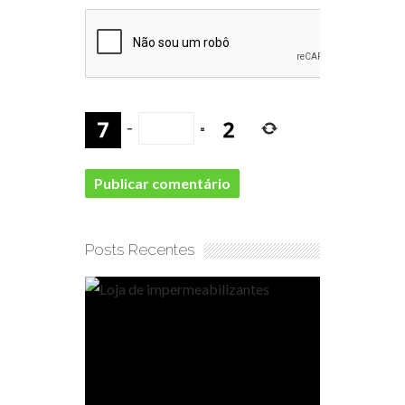
−
=
Posts Recentes