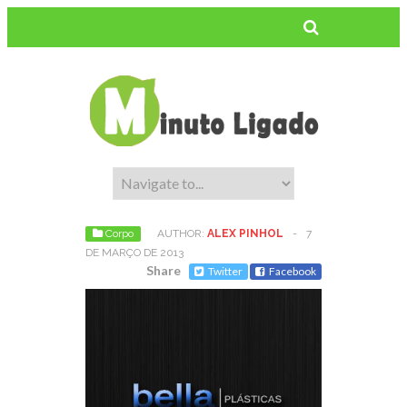
Corpo
AUTHOR:
ALEX PINHOL
-
7
DE MARÇO DE 2013
Share
Twitter
Facebook