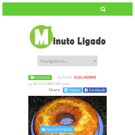
Culinária
AUTHOR:
GUILHERME
-
15 DE OUTUBRO DE 2014
Share
Twitter
Facebook
No comments