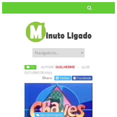
TV
AUTHOR:
GUILHERME
-
25 DE
OUTUBRO DE 2013
Share
Twitter
Facebook
No comments