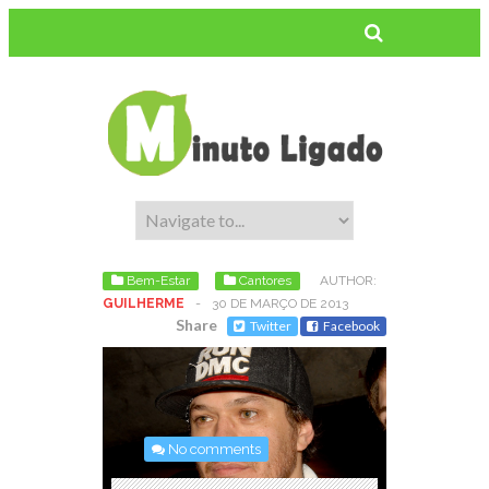
Bem-Estar
Cantores
AUTHOR:
GUILHERME
-
30 DE MARÇO DE 2013
Share
Twitter
Facebook
No comments