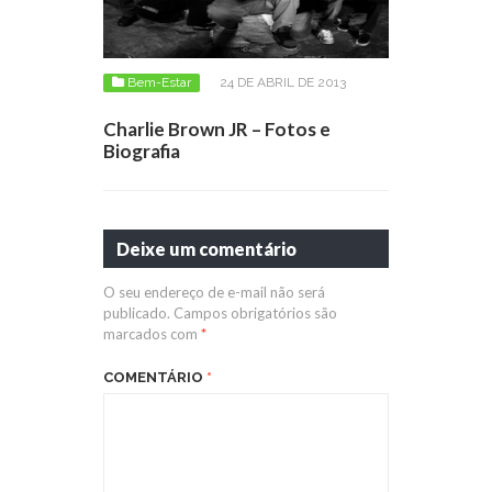
Bem-Estar
24 DE ABRIL DE 2013
Charlie Brown JR – Fotos e
Biografia
Deixe um comentário
O seu endereço de e-mail não será
publicado.
Campos obrigatórios são
marcados com
*
COMENTÁRIO
*