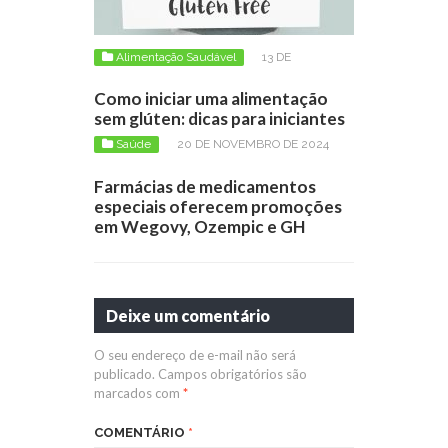
Alimentação Saudável
13 DE
FEVEREIRO DE 2025
Como iniciar uma alimentação
sem glúten: dicas para iniciantes
Saúde
20 DE NOVEMBRO DE 2024
Farmácias de medicamentos
especiais oferecem promoções
em Wegovy, Ozempic e GH
Deixe um comentário
O seu endereço de e-mail não será
publicado.
Campos obrigatórios são
marcados com
*
COMENTÁRIO
*