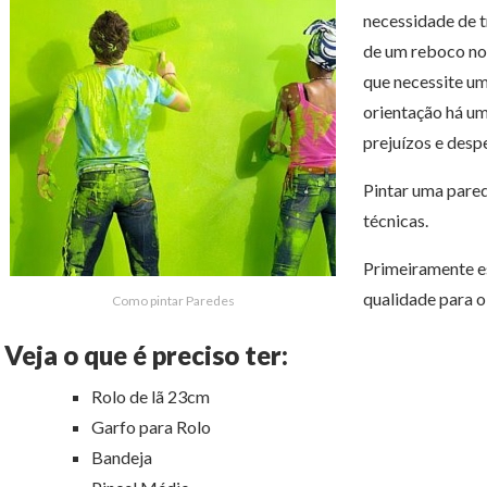
necessidade de t
de um reboco nov
que necessite u
orientação há um
prejuízos e desp
Pintar uma pared
técnicas.
Primeiramente es
qualidade para 
Como pintar Paredes
Veja o que é preciso ter:
Rolo de lã 23cm
Garfo para Rolo
Bandeja