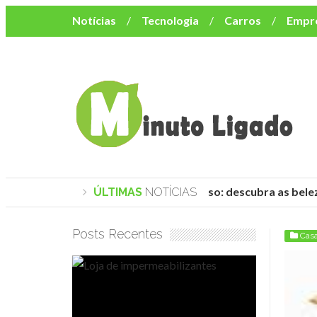
Notícias
Tecnologia
Carros
Empr
Mulher
Bem-Estar
Negócios
Músi
Resumo de Novelas
Cursos
Como o turismo impacta o custo de vida no nor
Praias de Trancoso: descubra as belez
ÚLTIMAS
NOTÍCIAS
Posts Recentes
Cas