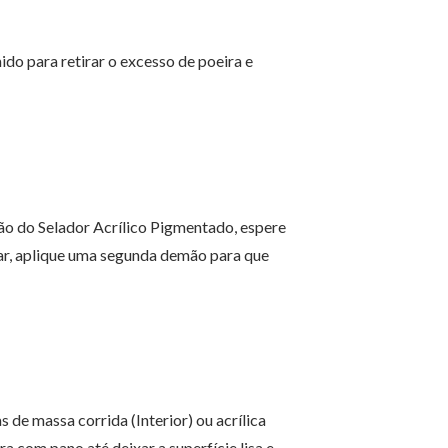
ido para retirar o excesso de poeira e
ão do Selador Acrílico Pigmentado, espere
tar, aplique uma segunda demão para que
 de massa corrida (Interior) ou acrílica
ra com pano até deixar a superfície lisa e