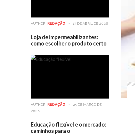
AUTHOR:
REDAÇÃO
-
17 DE ABRIL DE 2026
Loja de impermeabilizantes:
como escolher o produto certo
AUTHOR:
REDAÇÃO
-
25 DE MARÇO DE
2026
Educação flexível e o mercado:
caminhos para o