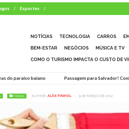
egos
Esportes
ca e TV
deste brasileiro?
NOTÍCIAS
TECNOLOGIA
CARROS
E
BEM-ESTAR
NEGÓCIOS
MÚSICA E TV
COMO O TURISMO IMPACTA O CUSTO DE V
as do paraíso baiano
Passagem para Salvador! Conhe
a
Vídeos
AUTHOR:
ALEX PINHOL
-
9 DE MARÇO DE 2012