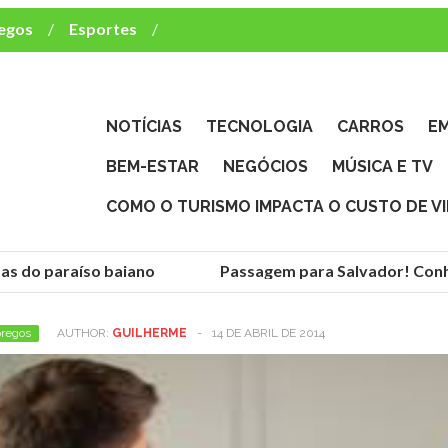
egos
Esportes
ca e TV
deste brasileiro?
NOTÍCIAS
TECNOLOGIA
CARROS
E
BEM-ESTAR
NEGÓCIOS
MÚSICA E TV
COMO O TURISMO IMPACTA O CUSTO DE V
as do paraíso baiano
Passagem para Salvador! Conhe
regos
AUTHOR:
GUILHERME
-
14 DE ABRIL DE 2014