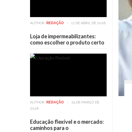
AUTHOR:
REDAÇÃO
-
17 DE ABRIL DE 2026
Loja de impermeabilizantes:
como escolher o produto certo
AUTHOR:
REDAÇÃO
-
25 DE MARÇO DE
2026
Educação flexível e o mercado:
caminhos para o