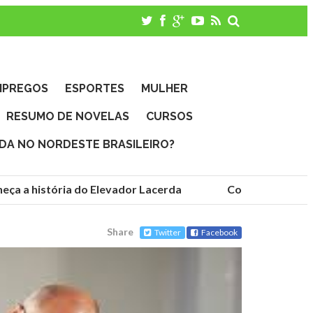
MPREGOS
ESPORTES
MULHER
RESUMO DE NOVELAS
CURSOS
IDA NO NORDESTE BRASILEIRO?
ça a história do Elevador Lacerda
Conheça as funda
Share
Twitter
Facebook