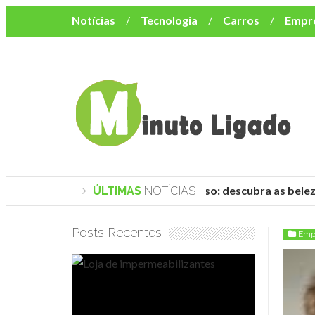
Notícias
Tecnologia
Carros
Empr
Mulher
Bem-Estar
Negócios
Músi
Resumo de Novelas
Cursos
Como o turismo impacta o custo de vida no nor
Praias de Trancoso: descubra as belez
ÚLTIMAS
NOTÍCIAS
Posts Recentes
Emp