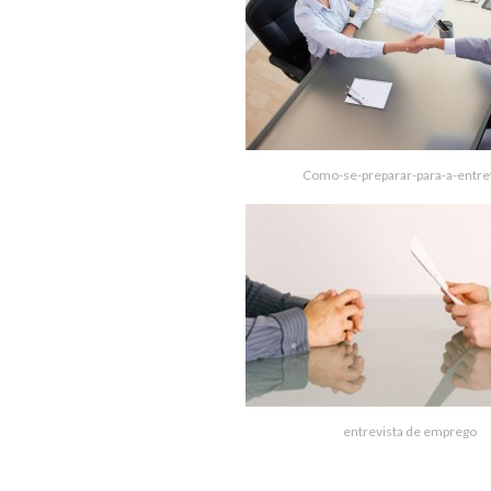
Como-se-preparar-para-a-entre
entrevista de emprego