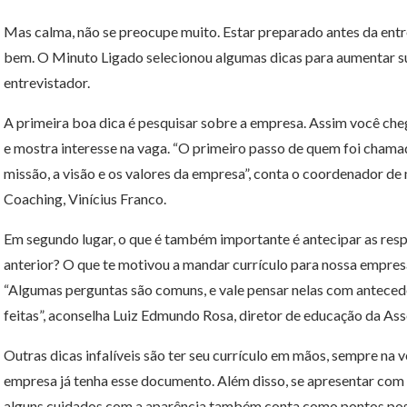
Mas calma, não se preocupe muito. Estar preparado antes da entr
bem. O Minuto Ligado selecionou algumas dicas para aumentar su
entrevistador.
A primeira boa dica é pesquisar sobre a empresa. Assim você ch
e mostra interesse na vaga. “O primeiro passo de quem foi chamad
missão, a visão e os valores da empresa”, conta o coordenador de 
Coaching, Vinícius Franco.
Em segundo lugar, o que é também importante é antecipar as resp
anterior? O que te motivou a mandar currículo para nossa empres
“Algumas perguntas são comuns, e vale pensar nelas com anteced
feitas”, aconselha Luiz Edmundo Rosa, diretor de educação da As
Outras dicas infalíveis são ter seu currículo em mãos, sempre na
empresa já tenha esse documento. Além disso, se apresentar com
alguns cuidados com a aparência também conta como pontos posit