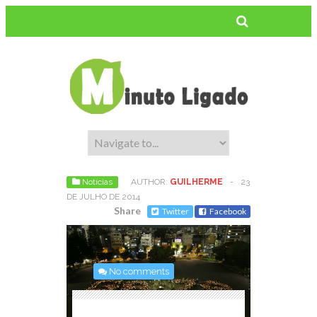
Notícias
AUTHOR:
GUILHERME
-
23
DE JULHO DE 2014
Share
Twitter
Facebook
No comments