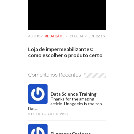
AUTHOR:
REDAÇÃO
-
17 DE ABRIL DE 2026
Loja de impermeabilizantes:
como escolher o produto certo
Comentários Recentes
Data Science Training
Thanks for the amazing
article. Unogeeks is the top
Dat...
8 DE OUTUBRO DE 2024
Ellegancy Costuras