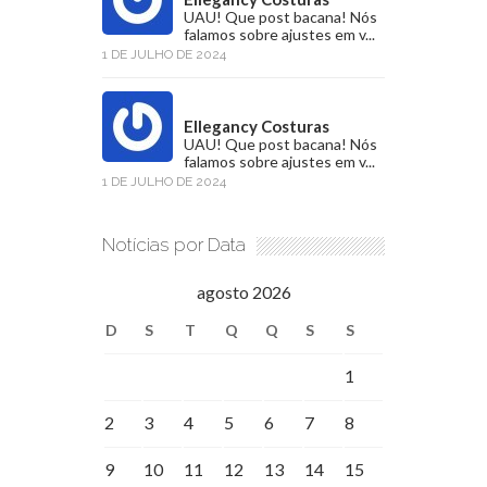
UAU! Que post bacana! Nós
falamos sobre ajustes em v...
1 DE JULHO DE 2024
Ellegancy Costuras
UAU! Que post bacana! Nós
falamos sobre ajustes em v...
1 DE JULHO DE 2024
Notícias por Data
agosto 2026
D
S
T
Q
Q
S
S
1
2
3
4
5
6
7
8
9
10
11
12
13
14
15