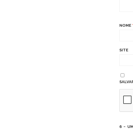
NOME
SITE
SALVA
6
−
U