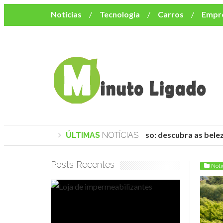
Notícias
Tecnologia
Carros
Empr
Mulher
Bem-Estar
Negócios
Músi
Resumo de Novelas
Cursos
Como o turismo impacta o custo de vida no nor
Praias de Trancoso: descubra as belez
ÚLTIMAS
NOTÍCIAS
Posts Recentes
Notí