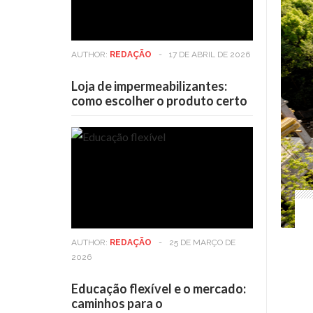
AUTHOR:
REDAÇÃO
-
17 DE ABRIL DE 2026
Loja de impermeabilizantes:
como escolher o produto certo
AUTHOR:
REDAÇÃO
-
25 DE MARÇO DE
2026
Educação flexível e o mercado:
caminhos para o