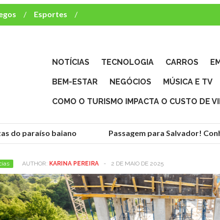
egos
Esportes
ca e TV
deste brasileiro?
NOTÍCIAS
TECNOLOGIA
CARROS
E
BEM-ESTAR
NEGÓCIOS
MÚSICA E TV
COMO O TURISMO IMPACTA O CUSTO DE V
as do paraíso baiano
Passagem para Salvador! Conhe
cias
AUTHOR:
KARINA PEREIRA
-
2 DE MAIO DE 2025