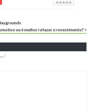
playgrounds
omotivo ou é melhor refazer o revestimento?
com
*