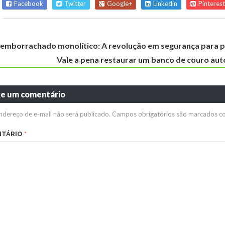
Facebook
Twitter
Google+
Linkedin
Pinterest
 emborrachado monolítico: A revolução em segurança para 
Vale a pena restaurar um banco de couro aut
xe um comentário
ndereço de e-mail não será publicado.
Campos obrigatórios são marcados 
NTÁRIO
*