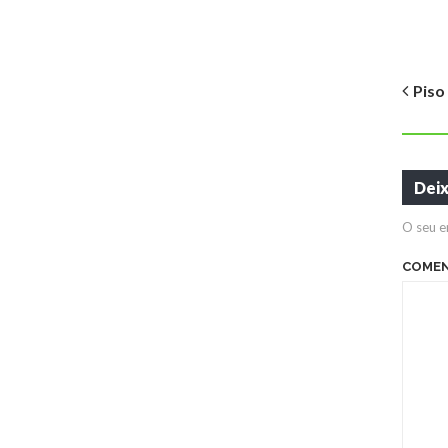
Piso
Dei
O seu e
COME