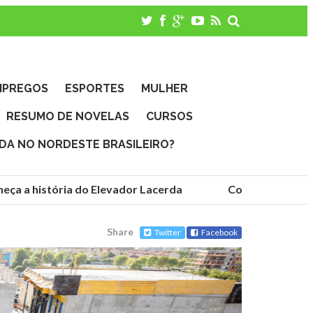
MPREGOS
ESPORTES
MULHER
RESUMO DE NOVELAS
CURSOS
IDA NO NORDESTE BRASILEIRO?
ça a história do Elevador Lacerda
Conheça as funda
Share
Twitter
Facebook