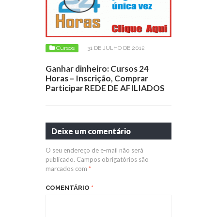
Cursos
31 DE JULHO DE 2012
Ganhar dinheiro: Cursos 24
Horas – Inscrição, Comprar
Participar REDE DE AFILIADOS
Deixe um comentário
O seu endereço de e-mail não será
publicado.
Campos obrigatórios são
marcados com
*
COMENTÁRIO
*