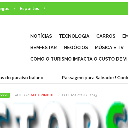
egos
Esportes
ca e TV
deste brasileiro?
NOTÍCIAS
TECNOLOGIA
CARROS
E
BEM-ESTAR
NEGÓCIOS
MÚSICA E TV
COMO O TURISMO IMPACTA O CUSTO DE V
as do paraíso baiano
Passagem para Salvador! Conheç
ócios
AUTHOR:
ALEX PINHOL
-
21 DE MARÇO DE 2013