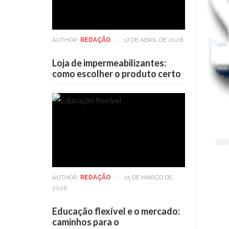
AUTHOR:
REDAÇÃO
-
17 DE ABRIL DE 2026
Loja de impermeabilizantes:
como escolher o produto certo
AUTHOR:
REDAÇÃO
-
25 DE MARÇO DE
2026
Educação flexível e o mercado:
caminhos para o