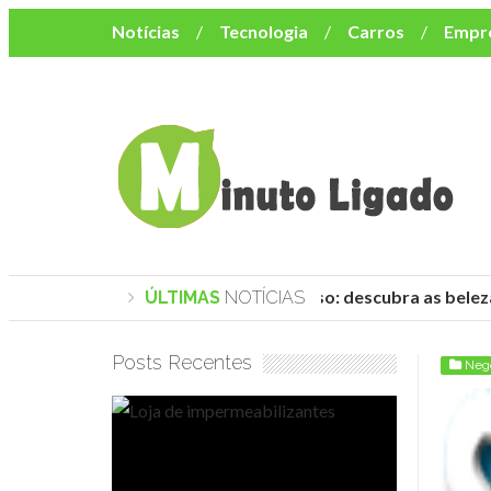
Notícias
Tecnologia
Carros
Empr
Mulher
Bem-Estar
Negócios
Músi
Resumo de Novelas
Cursos
Como o turismo impacta o custo de vida no nor
Praias de Trancoso: descubra as belez
ÚLTIMAS
NOTÍCIAS
Posts Recentes
Neg