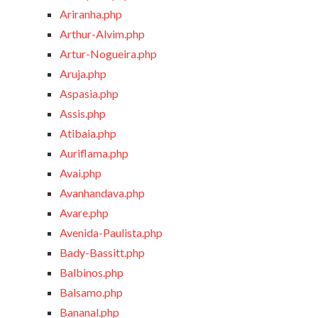
Ariranha.php
Arthur-Alvim.php
Artur-Nogueira.php
Aruja.php
Aspasia.php
Assis.php
Atibaia.php
Auriflama.php
Avai.php
Avanhandava.php
Avare.php
Avenida-Paulista.php
Bady-Bassitt.php
Balbinos.php
Balsamo.php
Bananal.php