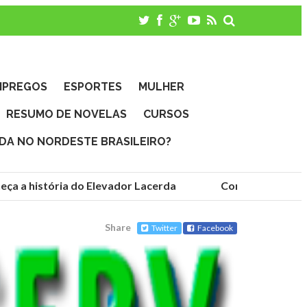
MPREGOS
ESPORTES
MULHER
RESUMO DE NOVELAS
CURSOS
IDA NO NORDESTE BRASILEIRO?
a a história do Elevador Lacerda
Conheça as funda
Share
Twitter
Facebook