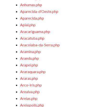
Anhumas.php
Aparecida-d’Oeste.php
Aparecida.php
Apiai.php
Aracariguama.php
Aracatuba.php
Aracoiaba-da-Serra.php
Aramina.php
Arandu.php
Arapei.php
Araraquara.php
Araras.php
Arco-Iris.php
Arealva.php
Areias.php
Areiopolis.php