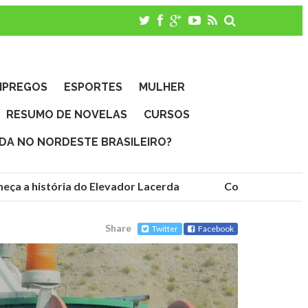
MPREGOS
ESPORTES
MULHER
RESUMO DE NOVELAS
CURSOS
IDA NO NORDESTE BRASILEIRO?
ça a história do Elevador Lacerda
Conheça as funda
Share
Twitter
Facebook