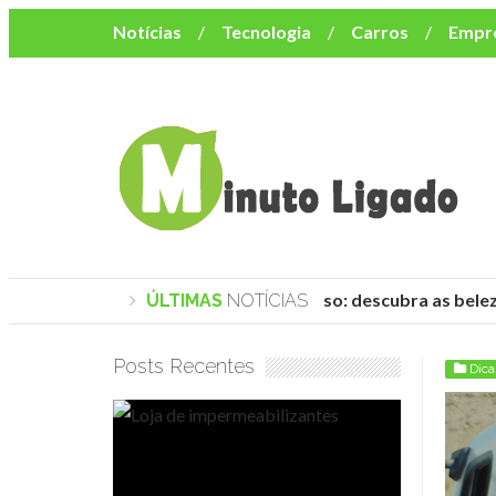
Notícias
Tecnologia
Carros
Empr
Mulher
Bem-Estar
Negócios
Músi
Resumo de Novelas
Cursos
Como o turismo impacta o custo de vida no nor
Praias de Trancoso: descubra as belez
ÚLTIMAS
NOTÍCIAS
Posts Recentes
Dica