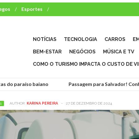
egos
Esportes
ca e TV
deste brasileiro?
NOTÍCIAS
TECNOLOGIA
CARROS
E
BEM-ESTAR
NEGÓCIOS
MÚSICA E TV
COMO O TURISMO IMPACTA O CUSTO DE V
as do paraíso baiano
Passagem para Salvador! Conhe
s
AUTHOR:
KARINA PEREIRA
-
27 DE DEZEMBRO DE 2024