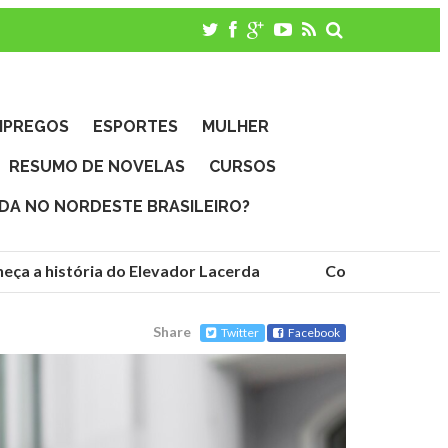
MPREGOS
ESPORTES
MULHER
RESUMO DE NOVELAS
CURSOS
IDA NO NORDESTE BRASILEIRO?
ça a história do Elevador Lacerda
Conheça as funda
Share
Twitter
Facebook