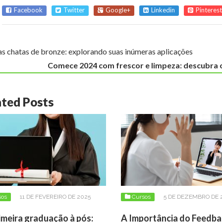
Facebook
Twitter
Google+
Linkedin
Pinterest
as chatas de bronze: explorando suas inúmeras aplicações
Comece 2024 com frescor e limpeza: descubra o
ated Posts
sos
11 DE FEVEREIRO DE 2025
Cursos
5 DE DEZEMBRO DE 
imeira graduação à pós:
A Importância do Feedba