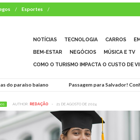
egos
Esportes
ca e TV
deste brasileiro?
NOTÍCIAS
TECNOLOGIA
CARROS
E
BEM-ESTAR
NEGÓCIOS
MÚSICA E TV
COMO O TURISMO IMPACTA O CUSTO DE V
as do paraíso baiano
Passagem para Salvador! Conhe
sos
AUTHOR:
REDAÇÃO
-
21 DE AGOSTO DE 2024