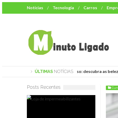
Notícias
Tecnologia
Carros
Empr
Mulher
Bem-Estar
Negócios
Músi
Resumo de Novelas
Cursos
Como o turismo impacta o custo de vida no nor
Praias de Trancoso: descubra as belez
ÚLTIMAS
NOTÍCIAS
Posts Recentes
Cur