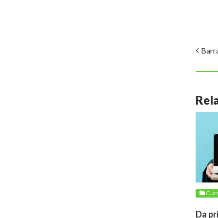
Barr
Rel
Cur
Da pr