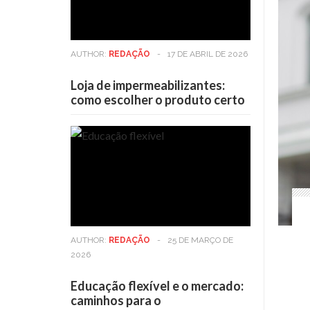
AUTHOR:
REDAÇÃO
-
17 DE ABRIL DE 2026
Loja de impermeabilizantes:
como escolher o produto certo
AUTHOR:
REDAÇÃO
-
25 DE MARÇO DE
2026
Educação flexível e o mercado:
caminhos para o