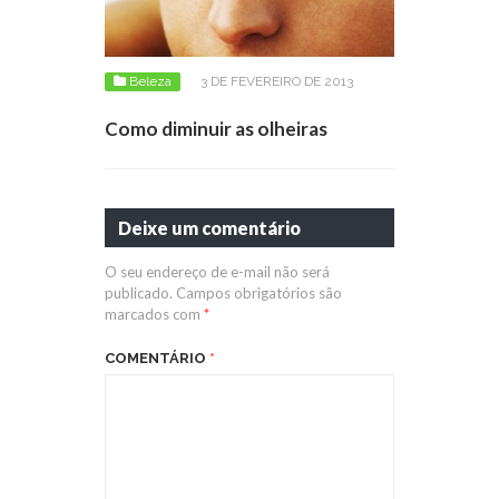
Beleza
3 DE FEVEREIRO DE 2013
Como diminuir as olheiras
Deixe um comentário
O seu endereço de e-mail não será
publicado.
Campos obrigatórios são
marcados com
*
COMENTÁRIO
*