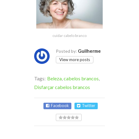
cuidar cabelo branco
Guilherme
Posted by:
View more posts
Tags:
Beleza
,
cabelos brancos
,
Disfarçar cabelos brancos
Facebook
Twitter