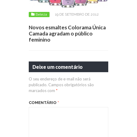
Beleza
19 DE SETEMBRO DE 2012
Novos esmaltes Colorama Única
Camada agradam o público
feminino
Deixe um comentário
O seu endereço de e-mail não será
publicado.
Campos obrigatórios são
marcados com
*
COMENTÁRIO
*