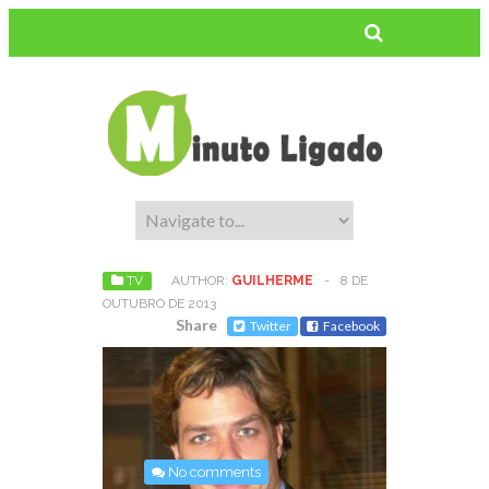
TV
AUTHOR:
GUILHERME
-
8 DE
OUTUBRO DE 2013
Share
Twitter
Facebook
No comments