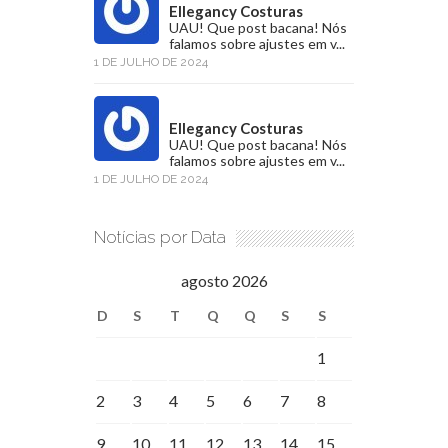
Ellegancy Costuras
UAU! Que post bacana! Nós
falamos sobre ajustes em v...
1 DE JULHO DE 2024
Ellegancy Costuras
UAU! Que post bacana! Nós
falamos sobre ajustes em v...
1 DE JULHO DE 2024
Notícias por Data
agosto 2026
D
S
T
Q
Q
S
S
1
2
3
4
5
6
7
8
9
10
11
12
13
14
15