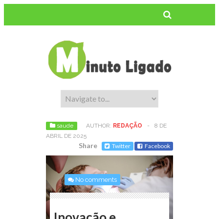
saude
AUTHOR:
REDAÇÃO
-
8 DE
ABRIL DE 2025
Share
Twitter
Facebook
No comments
Inovação e