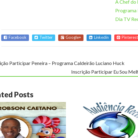
A Chef do 
Programa 
Dia TV Re
Facebook
Twitter
Google+
Linkedin
Pinterest
rição Participar Peneira – Programa Caldeirão Luciano Huck
Inscrição Participar Eu Sou Me
ated Posts