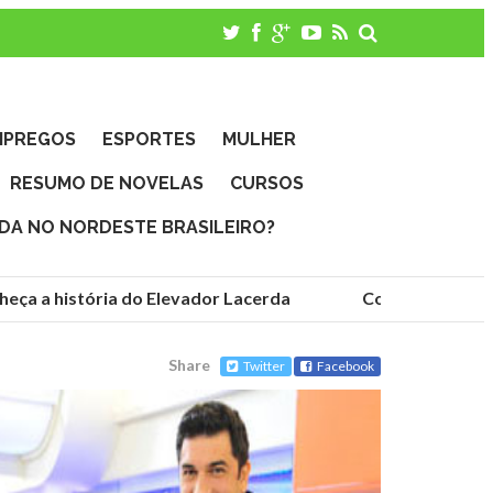
MPREGOS
ESPORTES
MULHER
RESUMO DE NOVELAS
CURSOS
IDA NO NORDESTE BRASILEIRO?
ça a história do Elevador Lacerda
Conheça as funda
Share
Twitter
Facebook