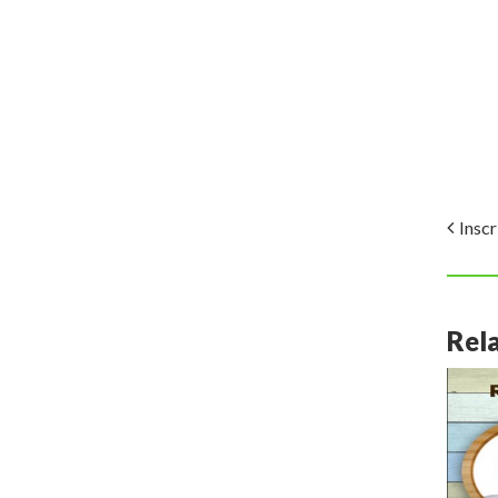
Insc
Rel