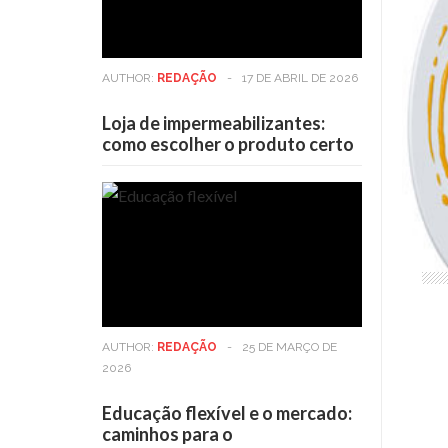
AUTHOR:
REDAÇÃO
-
17 DE ABRIL DE 2026
Loja de impermeabilizantes:
como escolher o produto certo
AUTHOR:
REDAÇÃO
-
25 DE MARÇO DE
2026
Educação flexível e o mercado:
caminhos para o