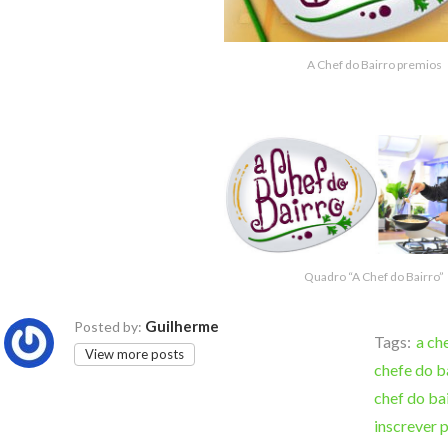
A Chef do Bairro premios
Quadro “A Chef do Bairro”
Guilherme
Posted by:
Tags:
a ch
View more posts
chefe do b
chef do ba
inscrever 