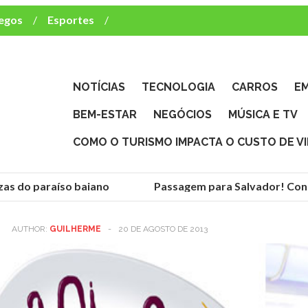
egos
Esportes
ca e TV
deste brasileiro?
NOTÍCIAS
TECNOLOGIA
CARROS
E
BEM-ESTAR
NEGÓCIOS
MÚSICA E TV
COMO O TURISMO IMPACTA O CUSTO DE V
as do paraíso baiano
Passagem para Salvador! Conhe
AUTHOR:
GUILHERME
-
20 DE AGOSTO DE 2013