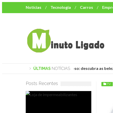
Notícias
Tecnologia
Carros
Empr
Mulher
Bem-Estar
Negócios
Músi
Resumo de Novelas
Cursos
Como o turismo impacta o custo de vida no nor
Praias de Trancoso: descubra as belez
ÚLTIMAS
NOTÍCIAS
Posts Recentes
TV