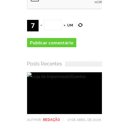
−
=
UM
Posts Recentes
AUTHOR:
REDAÇÃO
-
17 DE ABRIL DE 2026