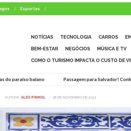
egos
Esportes
ca e TV
deste brasileiro?
NOTÍCIAS
TECNOLOGIA
CARROS
E
BEM-ESTAR
NEGÓCIOS
MÚSICA E TV
COMO O TURISMO IMPACTA O CUSTO DE V
s do paraíso baiano
Passagem para Salvador! Conheç
AUTHOR:
ALEX PINHOL
-
18 DE NOVEMBRO DE 2012