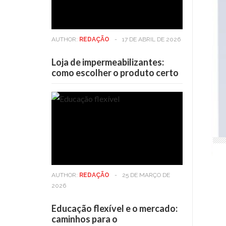
AUTHOR:
REDAÇÃO
-
17 DE ABRIL DE 2026
Loja de impermeabilizantes:
como escolher o produto certo
AUTHOR:
REDAÇÃO
-
25 DE MARÇO DE
2026
Educação flexível e o mercado:
caminhos para o