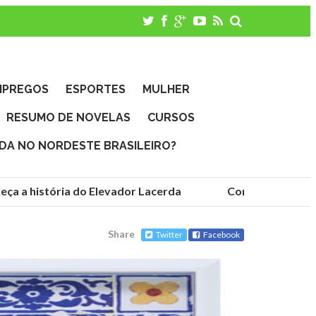
MPREGOS
ESPORTES
MULHER
RESUMO DE NOVELAS
CURSOS
IDA NO NORDESTE BRASILEIRO?
a a história do Elevador Lacerda
Conheça as fundaç
Share
Twitter
Facebook