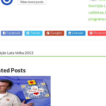
View more posts
Inscrição 
caldeirao
,
programa l
Facebook
Twitter
Google+
Linkedin
Pinterest
ição Lata Velha 2013
ated Posts