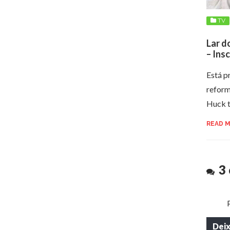
TV
Lar d
– Ins
Está p
reform
Huck 
READ 
3
Dei