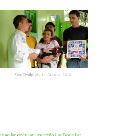
Foto Divulgação: Lar Doce Lar 2013
eirao lar doce lar
,
Inscrição Lar Doce Lar
,