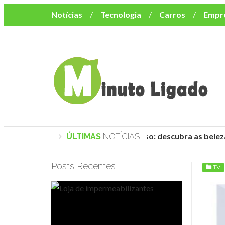
Notícias
Tecnologia
Carros
Empr
Mulher
Bem-Estar
Negócios
Músi
Resumo de Novelas
Cursos
Como o turismo impacta o custo de vida no nor
Praias de Trancoso: descubra as beleza
ÚLTIMAS
NOTÍCIAS
Posts Recentes
TV