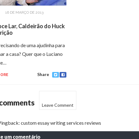
16 DE MARÇO DE 2013
oce Lar, Caldeirão do Huck
crição
recisando de uma ajudinha para
ar a casa? Quer que o Luciano
te…
Share
MORE
 comments
Leave Comment
Pingback:
custom essay writing services reviews
xe um comentário