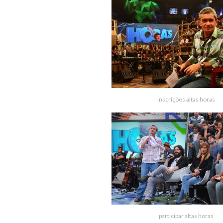
inscrições altas horas
participar altas horas