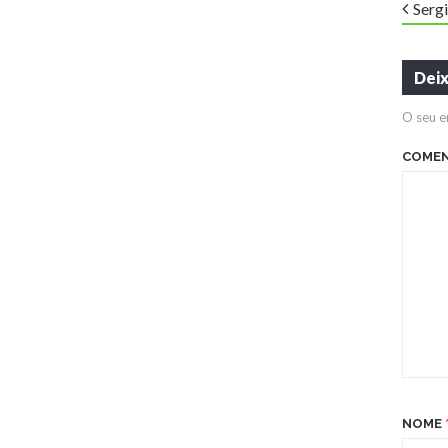
Serg
Dei
O seu e
COME
NOME