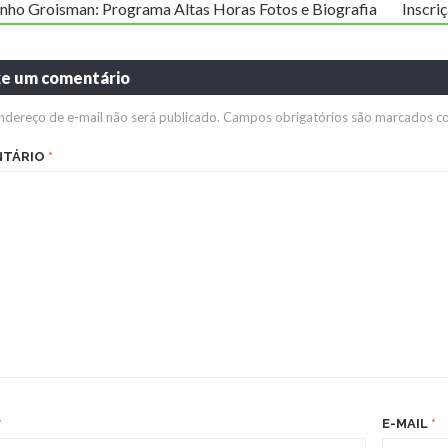
inho Groisman: Programa Altas Horas Fotos e Biografia
Inscri
xe um comentário
ndereço de e-mail não será publicado.
Campos obrigatórios são marcados 
NTÁRIO
*
*
E-MAIL
*