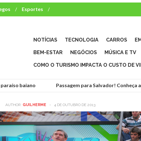
egos
Esportes
ca e TV
deste brasileiro?
NOTÍCIAS
TECNOLOGIA
CARROS
E
BEM-ESTAR
NEGÓCIOS
MÚSICA E TV
COMO O TURISMO IMPACTA O CUSTO DE V
paraíso baiano
Passagem para Salvador! Conheça a h
AUTHOR:
GUILHERME
-
4 DE OUTUBRO DE 2013