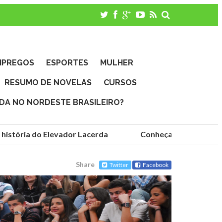
MPREGOS
ESPORTES
MULHER
RESUMO DE NOVELAS
CURSOS
IDA NO NORDESTE BRASILEIRO?
istória do Elevador Lacerda
Conheça as fundações 
Share
Twitter
Facebook