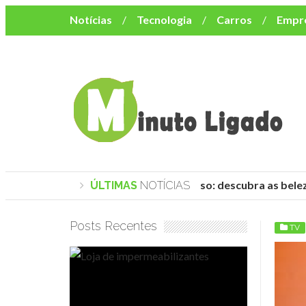
Notícias
Tecnologia
Carros
Empr
Mulher
Bem-Estar
Negócios
Músi
Resumo de Novelas
Cursos
Como o turismo impacta o custo de vida no nor
Praias de Trancoso: descubra as belez
ÚLTIMAS
NOTÍCIAS
Posts Recentes
TV