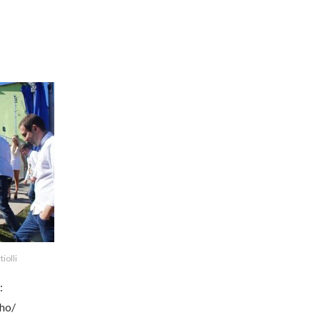
iolli
:
ho/