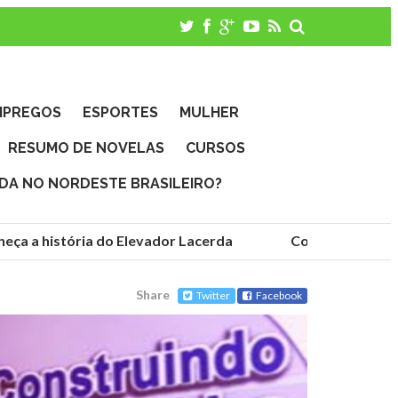
MPREGOS
ESPORTES
MULHER
RESUMO DE NOVELAS
CURSOS
IDA NO NORDESTE BRASILEIRO?
ça a história do Elevador Lacerda
Conheça as funda
Share
Twitter
Facebook