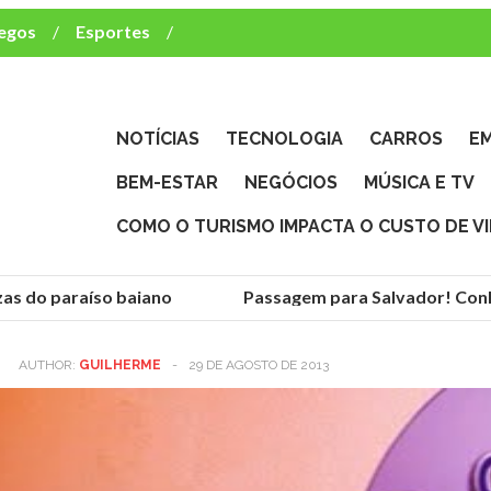
egos
Esportes
ca e TV
deste brasileiro?
NOTÍCIAS
TECNOLOGIA
CARROS
E
BEM-ESTAR
NEGÓCIOS
MÚSICA E TV
COMO O TURISMO IMPACTA O CUSTO DE V
as do paraíso baiano
Passagem para Salvador! Conhe
AUTHOR:
GUILHERME
-
29 DE AGOSTO DE 2013