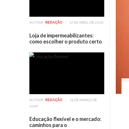
AUTHOR:
REDAÇÃO
-
17 DE ABRIL DE 2026
Loja de impermeabilizantes:
como escolher o produto certo
AUTHOR:
REDAÇÃO
-
25 DE MARÇO DE
2026
Educação flexível e o mercado:
caminhos para o