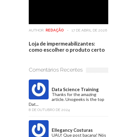
AUTHOR:
REDAÇÃO
-
17 DE ABRIL DE 2026
Loja de impermeabilizantes:
como escolher o produto certo
Comentários Recentes
Data Science Training
Thanks for the amazing
article. Unogeeks is the top
Dat...
8 DE OUTUBRO DE 2024
Ellegancy Costuras
UAU! Que post bacana! Nós