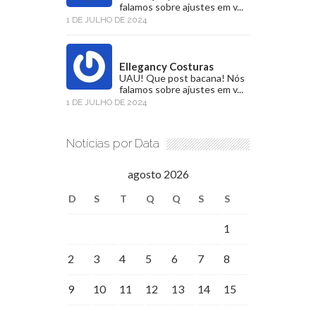
falamos sobre ajustes em v...
1 DE JULHO DE 2024
Ellegancy Costuras
UAU! Que post bacana! Nós
falamos sobre ajustes em v...
1 DE JULHO DE 2024
Notícias por Data
agosto 2026
D
S
T
Q
Q
S
S
1
2
3
4
5
6
7
8
9
10
11
12
13
14
15