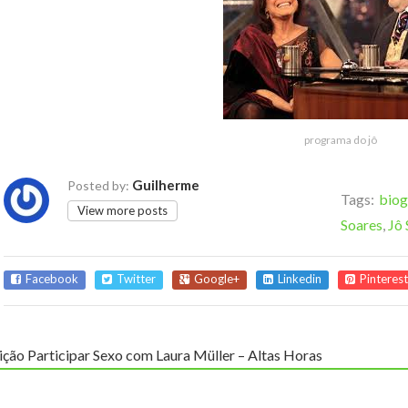
programa do jô
Guilherme
Posted by:
Tags:
biog
View more posts
Soares
,
Jô 
Facebook
Twitter
Google+
Linkedin
Pinterest
ição Participar Sexo com Laura Müller – Altas Horas