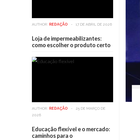
AUTHOR:
REDAÇÃO
-
17 DE ABRIL DE 2026
Loja de impermeabilizantes:
como escolher o produto certo
AUTHOR:
REDAÇÃO
-
25 DE MARÇO DE
2026
Educação flexível e o mercado:
caminhos para o