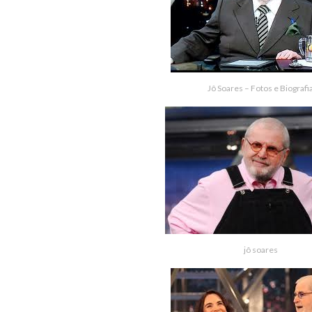
Jô Soares – Fotos e Biografi
jô soares