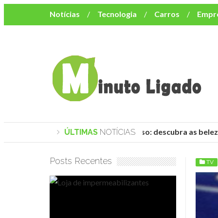
Notícias
Tecnologia
Carros
Empr
Mulher
Bem-Estar
Negócios
Músi
Resumo de Novelas
Cursos
Como o turismo impacta o custo de vida no nor
Praias de Trancoso: descubra as beleza
ÚLTIMAS
NOTÍCIAS
Posts Recentes
TV