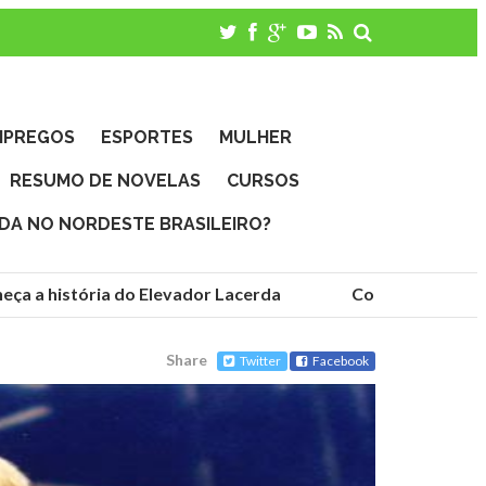
MPREGOS
ESPORTES
MULHER
RESUMO DE NOVELAS
CURSOS
IDA NO NORDESTE BRASILEIRO?
a a história do Elevador Lacerda
Conheça as fundaç
Share
Twitter
Facebook