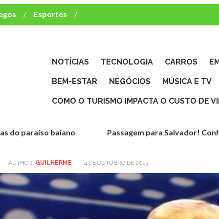
egos
Esportes
ca e TV
deste brasileiro?
NOTÍCIAS
TECNOLOGIA
CARROS
E
BEM-ESTAR
NEGÓCIOS
MÚSICA E TV
COMO O TURISMO IMPACTA O CUSTO DE V
s do paraíso baiano
Passagem para Salvador! Conheç
AUTHOR:
GUILHERME
-
4 DE OUTUBRO DE 2013