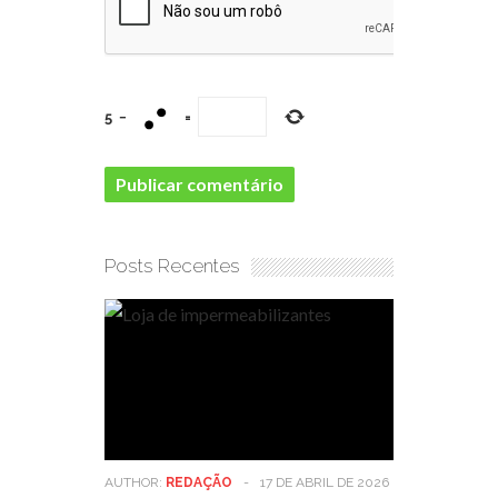
5
−
=
Posts Recentes
AUTHOR:
REDAÇÃO
-
17 DE ABRIL DE 2026