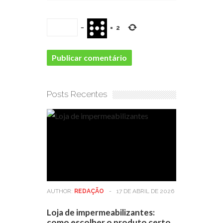
−
=
2
Posts Recentes
AUTHOR:
REDAÇÃO
-
17 DE ABRIL DE 2026
Loja de impermeabilizantes:
como escolher o produto certo