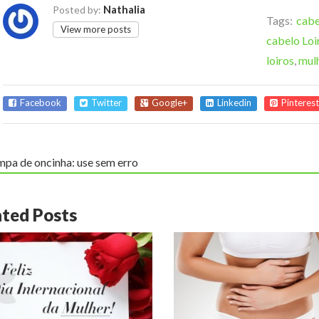
Nathalia
Posted by:
Tags:
cabe
View more posts
cabelo Loi
loiros
,
mul
Facebook
Twitter
Google+
Linkedin
Pinterest
mpa de oncinha: use sem erro
ated Posts