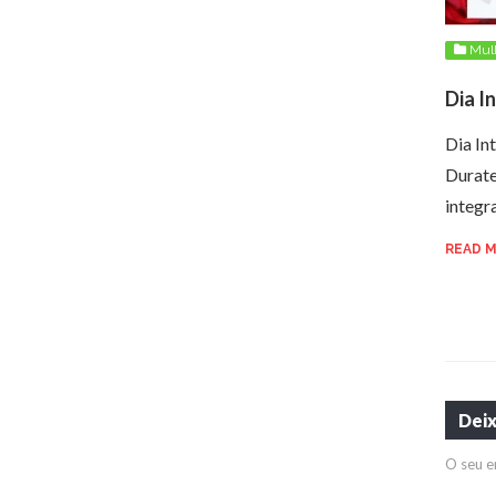
Mul
Dia I
Dia In
Durate
integ
READ 
Dei
O seu e