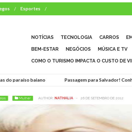
egos
Esportes
ca e TV
deste brasileiro?
NOTÍCIAS
TECNOLOGIA
CARROS
E
BEM-ESTAR
NEGÓCIOS
MÚSICA E TV
COMO O TURISMO IMPACTA O CUSTO DE V
do paraíso baiano
Passagem para Salvador! Conheça 
elos
Mulher
AUTHOR:
NATHALIA
-
26 DE SETEMBRO DE 2012