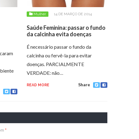
Mulher
14 DE MARÇO DE 2014
Saúde Feminina: passar o fundo
da calcinha evita doenças
É necessário passar o fundo da
icaram
calcinha ou fervê-la para evitar
doenças. PARCIALMENTE
mbiente
VERDADE: não…
Share
READ MORE
com
*