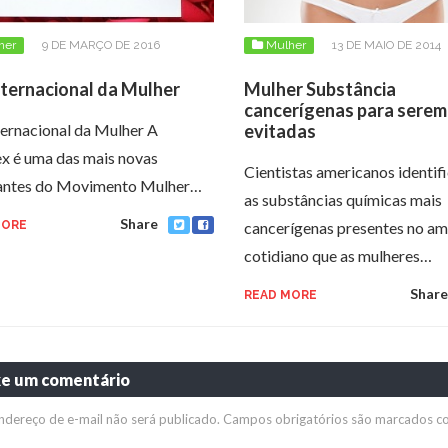
her
9 DE MARÇO DE 2016
Mulher
13 DE MAIO DE 2014
nternacional da Mulher
Mulher Substância
cancerígenas para serem
ternacional da Mulher A
evitadas
x é uma das mais novas
Cientistas americanos identif
rantes do Movimento Mulher…
as substâncias químicas mais
Share
MORE
cancerígenas presentes no a
cotidiano que as mulheres…
Share
READ MORE
xe um comentário
ndereço de e-mail não será publicado.
Campos obrigatórios são marcados 