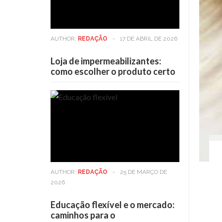
AUTHOR:
REDAÇÃO
-
17 DE ABRIL DE 2026
Loja de impermeabilizantes:
como escolher o produto certo
AUTHOR:
REDAÇÃO
-
25 DE MARÇO DE
2026
Educação flexível e o mercado:
caminhos para o