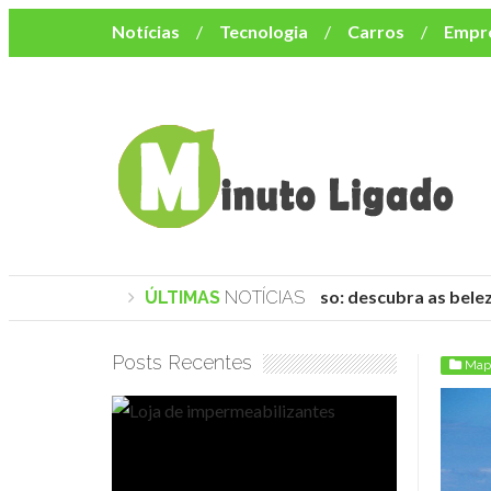
Notícias
Tecnologia
Carros
Empr
Mulher
Bem-Estar
Negócios
Músi
Resumo de Novelas
Cursos
Como o turismo impacta o custo de vida no nor
Praias de Trancoso: descubra as belezas
ÚLTIMAS
NOTÍCIAS
Posts Recentes
Map