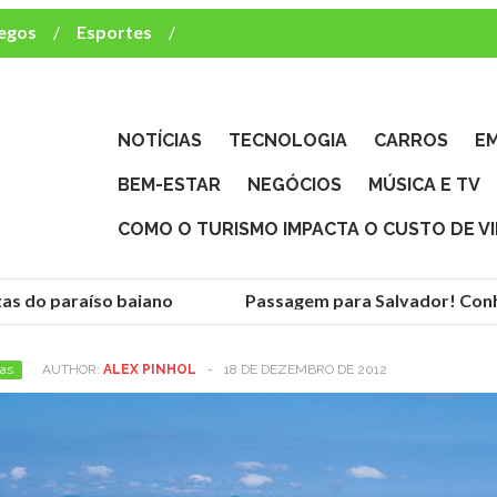
egos
Esportes
ca e TV
deste brasileiro?
NOTÍCIAS
TECNOLOGIA
CARROS
E
BEM-ESTAR
NEGÓCIOS
MÚSICA E TV
COMO O TURISMO IMPACTA O CUSTO DE V
 do paraíso baiano
Passagem para Salvador! Conheça
as
AUTHOR:
ALEX PINHOL
-
18 DE DEZEMBRO DE 2012