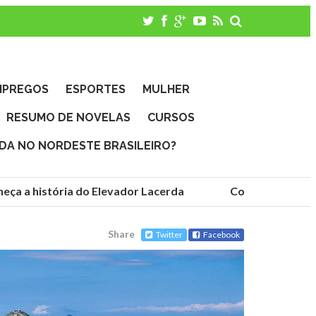
MPREGOS
ESPORTES
MULHER
RESUMO DE NOVELAS
CURSOS
IDA NO NORDESTE BRASILEIRO?
 a história do Elevador Lacerda
Conheça as fundaçõ
Share
Twitter
Facebook