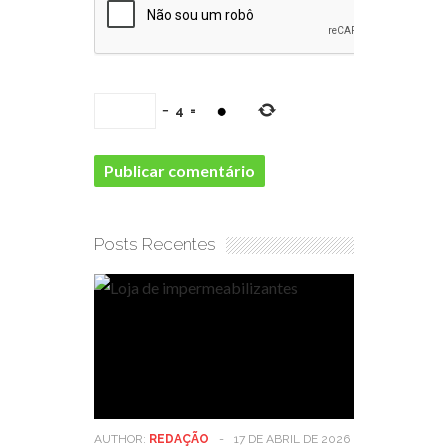
−
4
=
Posts Recentes
AUTHOR:
REDAÇÃO
-
17 DE ABRIL DE 2026