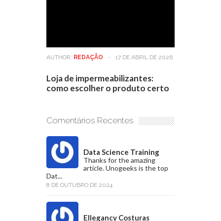
AUTHOR:
REDAÇÃO
-
17 DE ABRIL DE 2026
Loja de impermeabilizantes:
como escolher o produto certo
Comentários Recentes
Data Science Training
Thanks for the amazing
article. Unogeeks is the top
Dat...
8 DE OUTUBRO DE 2024
Ellegancy Costuras