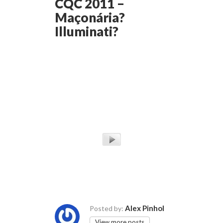
CQC 2011 –
Maçonária?
Illuminati?
Alex Pinhol
Posted by:
View more posts