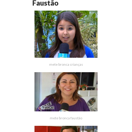
Faustão
mete bronca crianças
mete bronca faustão